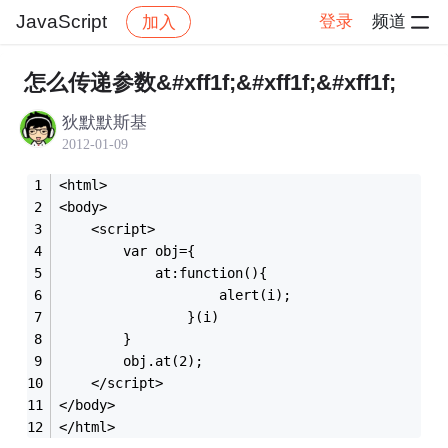
JavaScript
登录
频道
加入
帖子详情
社区
JavaScript
怎么传递参数&#xff1f;&#xff1f;&#xff1f;
狄默默斯基
2012-01-09
<html>
<body>
	<script>
		var obj={
			at:function(){
					alert(i);
				}(i)
		}
		obj.at(2);
	</script>
</body>
</html>