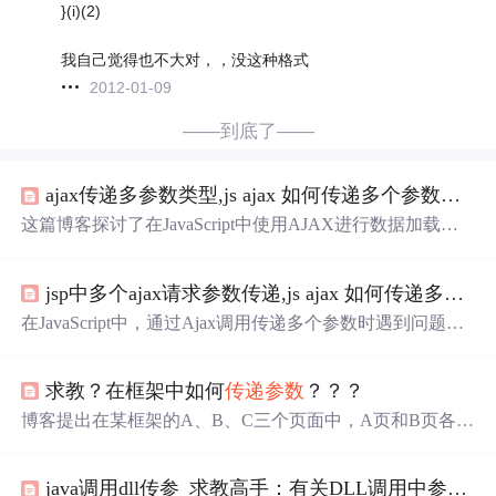
}(i)(2)
我自己觉得也不大对，，没这种格式
2012-01-09
——到底了——
ajax传递多参数类型,js ajax 如何传递多个参数？？？
这篇博客探讨了在JavaScript中使用AJAX进行数据加载时
遇到的问题。作者在尝试向函数`onClickCate`添加额外参数
时，发现新增的参数在请求URL中未正确传递。博客内容
jsp中多个ajax请求参数传递,js ajax 如何传递多个参数？？？
涉及错误检查、URL构造以及AJAX请求的处理。读者们
提供了可能的解决方案，包括检查URL字符串的拼写和标
在JavaScript中，通过Ajax调用传递多个参数时遇到问题。
点符号是否正确。
原始代码成功传递了一个参数`CateID`，但在尝试添加第二
个参数`moretest`时出现错误。问题可能出在URL编码上。
求教？在框架中如何
传递参数
？？？
在构建请求URL时，应该正确地编码额外的参数。尝试使
用`encodeURIComponent()`函数来编码参数，例如`surl='htt
博客提出在某框架的A、B、C三个页面中，A页和B页各有
p://***.org/mysite//ajaxmenulist.cgi?CateID='+encodeURICom
一个日历控件，当改变A页日历月份时，要使B页日历月份
ponent(CateID)+'&moretest='+encodeURIComponent(moretes
同步的问题。
t);`这可能会解决无法传递新参数的问题。
java调用dll传参_求教高手：有关DLL调用中参数传递问题？？？