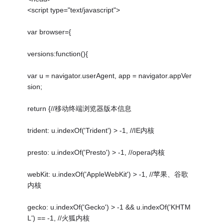
<script type="text/javascript">
var browser={
versions:function(){
var u = navigator.userAgent, app = navigator.appVer
sion;
return {//移动终端浏览器版本信息
trident: u.indexOf('Trident') > -1, //IE内核
presto: u.indexOf('Presto') > -1, //opera内核
webKit: u.indexOf('AppleWebKit') > -1, //苹果、谷歌
内核
gecko: u.indexOf('Gecko') > -1 && u.indexOf('KHTM
L') == -1, //火狐内核