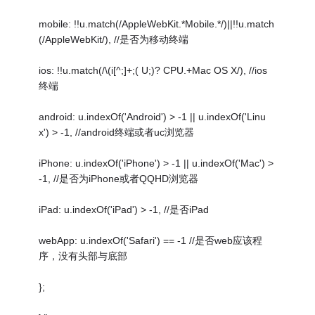
mobile: !!u.match(/AppleWebKit.*Mobile.*/)||!!u.match
(/AppleWebKit/), //是否为移动终端
ios: !!u.match(/\(i[^;]+;( U;)? CPU.+Mac OS X/), //ios
终端
android: u.indexOf('Android') > -1 || u.indexOf('Linu
x') > -1, //android终端或者uc浏览器
iPhone: u.indexOf('iPhone') > -1 || u.indexOf('Mac') >
-1, //是否为iPhone或者QQHD浏览器
iPad: u.indexOf('iPad') > -1, //是否iPad
webApp: u.indexOf('Safari') == -1 //是否web应该程
序，没有头部与底部
};