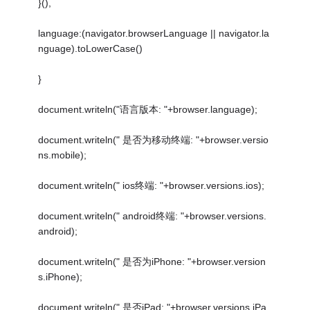
}(),
language:(navigator.browserLanguage || navigator.la
nguage).toLowerCase()
}
document.writeln("语言版本: "+browser.language);
document.writeln(" 是否为移动终端: "+browser.versio
ns.mobile);
document.writeln(" ios终端: "+browser.versions.ios);
document.writeln(" android终端: "+browser.versions.
android);
document.writeln(" 是否为iPhone: "+browser.version
s.iPhone);
document.writeln(" 是否iPad: "+browser.versions.iPa