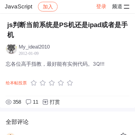
JavaScript
登录
频道
加入
帖子详情
社区
JavaScript
js判断当前系统是PS机还是ipad或者是手
机
My_ideal2010
2012-01-09
忘各位高手指教，最好能有实例代码。3Q!!!
给本帖投票
358
11
打赏
全部评论