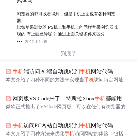
[/Quote]
浏览器的都可以看得到，但是手机上面也有各种浏览
器。
比如苹果浏览器 PS机上和手机上的同样苹果浏览器 出
现的 有上面差异呢？ 通过上面关键条件来区分
2012-01-09
——到底了——
手
机
端访问PC端自动跳转到
手
机
网站代码
本文介绍了四种不同的方法来实现当
手
机
访问特定网址时
跳转到对应的
手
机
版本站点。通过JavaScript代码片段，可
以根据用户代理（User-Agent）字符串来
判断
是否为移动
网页版VS Code来了，特斯拉Xbox
手
机
都能用，随时随地写bug
设备访问，并据此进行页面重定向。
微软正式推出了VSCode网页版，可以在任何有浏览器的设
备上使用，包括特斯拉和
iPad
。这款网页版编辑器支持大
部分编程语言，提供了基本的代码编辑功能和GitHub集
手
机
访问PC网站自动跳转到
手
机
网站代码
成，但暂不支持在线编译和某些插件。尽管功能有限，它
为程序员在外出时查看和编辑代码提供了便利。微软表
本文介绍了四种方法来优化
手
机
访问网站的体验，包括跳