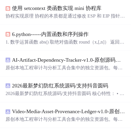
使用 setcontext 类函数实现 mini 协程库
协程实现原理 协程的本质都是通过修改 ESP 和 EIP 指针来
实现的。其理论上还是单线程在运行． 程序在CPU上运行
时依赖3个寄存器： ESP寄存值指向当前栈顶地址，指向当
6.python------内置函数和序列操作
前指令需要的数据 EBP指向当前活动栈帧的基地址 指令寄
存器IP，指向当前需要运行的指令 实现协程的多种方法 利
1. 数学运算函数 abs() 取绝对值函数 round（x,[,n]） 返回浮
用 glibc 的 ucontext 组件(云风的库) 使用汇编来切换上下
点数x的近似值，四舍五入，n为小数点后n位 pow(x,y,[,z])
文（实现miniC协程,腾讯lib...
x的y次方 divmod(a,b) 求商和余数，输出元组（a//b,a%b）
AI-Artifact-Dependency-Tracker-v1.0-原创源码与文档.zip
max(序列) 返回给定参数的最大值，参数可以是序列 min
(序列) 返回给定参数的最小值，参数可以是序列 sum(iterabl
原创本地工程审计与分析工具合集中的独立资源包。每个
e[,start]) 求和,iterable为可迭代对象--列表元组集合，s...
ZIP包含完整源码、3项自动化测试、可复现合成示例、离
线HTML、JSON与SVG报告、1080×720真实运行效果图、
2026最新梦幻防红系统源码/支持抖音圆码
README、运行说明、功能清单、MIT License及原创与授
权声明。解压后进入project目录，执行npm test验证算法，
2026最新梦幻防红系统源码/支持抖音圆码 核心特性： • 多
执行npm run report生成报告，也可通过本地静态服务器打
域名池智能切换，防拦截率99%+ • 抖音官方API对接，生
开网页。运行时零第三方依赖，不包含热点产品或开源项
成真正小程序码 • 完整API接口，支持第三方集成 • 实时数
目源码、Logo、官方截图、论文、生产日志或其他受限素
Video-Media-Asset-Provenance-Ledger-v1.0-原创源码与文档.zip
据统计，多维度分析报表 • 积分系统+邀请返利，运营利器
材。适合前端开发、AI应用工程、测试审计和课程实践。
原创本地工程审计与分析工具合集中的独立资源包。每个
ZIP包含完整源码、3项自动化测试、可复现合成示例、离