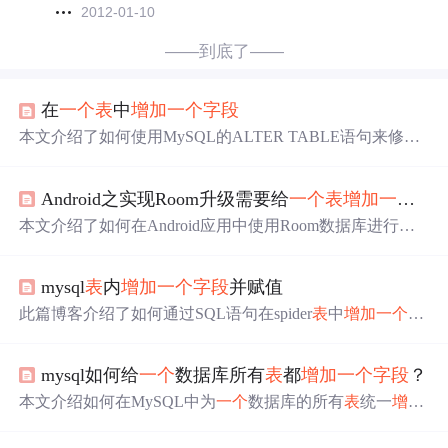
2012-01-10
——到底了——
在
一个
表
中
增加
一个
字段
本文介绍了如何使用MySQL的ALTER TABLE语句来修改
表
结构，包括
增加
、删除
字段
以及选择特定列的方法。通
过实际操作示例，帮助读者掌握基本的
表
结构变更技巧。
Android之实现Room升级需要给
一个
表
增加
一个
字
本文介绍了如何在Android应用中使用Room数据库进行升
级，特别是当需要给现有
表
增加
一个
字段
`isHide`时的步
骤。首先，讨论了Room的Migration机制，解释了Migration
mysql
表
内
增加
一个
字段
并赋值
类的作用以及如何定义startVersion和endVersion。接着，详
细阐述了如何在实体类中添加`isHide`
字段
，并提供了从版
此篇博客介绍了如何通过SQL语句在spider
表
中
增加
一个
名
本2到版本3的Migration代码示例，强调了插入INTEGER类
为source_pic的
字段
，并将其值设置为url
字段
的内容，提升
型数据时的注意事项和更新数据库版本号的重要性。
数据结构的完整性。
mysql如何给
一个
数据库所有
表
都
增加
一个
字段
？
本文介绍如何在MySQL中为
一个
数据库的所有
表
统一
增加
一个
字段
的方法，提供了实用的技术链接和参考资料。