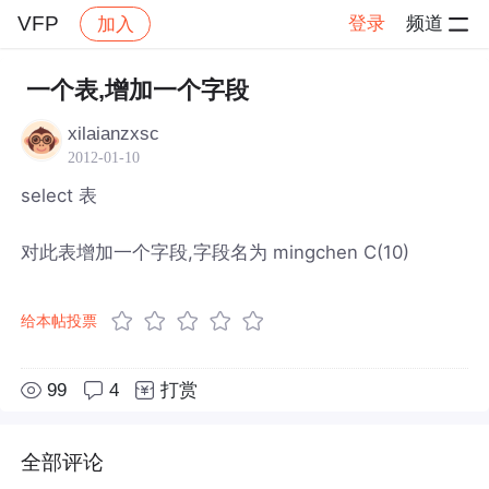
VFP
登录
频道
加入
帖子详情
社区
VFP
一个表,增加一个字段
xilaianzxsc
2012-01-10
select 表
对此表增加一个字段,字段名为 mingchen C(10)
给本帖投票
99
4
打赏
全部评论