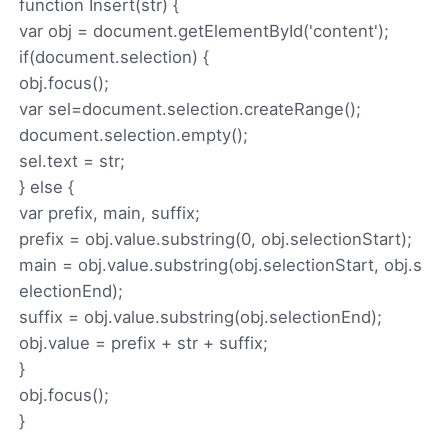
function Insert(str) {
var obj = document.getElementById('content');
if(document.selection) {
obj.focus();
var sel=document.selection.createRange();
document.selection.empty();
sel.text = str;
} else {
var prefix, main, suffix;
prefix = obj.value.substring(0, obj.selectionStart);
main = obj.value.substring(obj.selectionStart, obj.s
electionEnd);
suffix = obj.value.substring(obj.selectionEnd);
obj.value = prefix + str + suffix;
}
obj.focus();
}