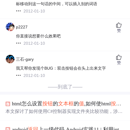
标移动到这一句话的中间，可以插入别的词语
2012-01-10
p2227
赞
你直接说想要什么效果吧
2012-01-10
三石-gary
赞
我又帮你发现个BUG：双击按钮会在头上出来文字
2012-01-10
——到底了——
html怎么设置
按钮
的
文本框
的
值
,如何使html
按钮
接
本文探讨了如何使用C#控制器实现文件夹比较功能，涉及
接收两个文件夹路径作为参数，并展示了两种可能的前端
交互方式：一种是POST提交表单，另一种是GET请求配合
android
返回
上一级代码,Android实践11 | 利用intent
模型绑定。同时，作者分享了解决问题的方法和所需代码