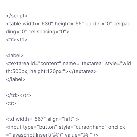
</script>
<table width="630" height="55" border="0" cellpad
ding="0" cellspacing="0">
<tr><td>
<label>
<textarea id="content" name="textarea" style="wid
th:500px; height:120px;"></textarea>
</label>
</td></tr>
<tr>
<td width="567" align="left" >
<input type="button" style="cursor:hand" onclick
="javascript:Insert('急')" value="急 " />