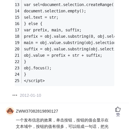
var sel=document.selection.createRange();
document.selection.empty();  
sel.text = str;  
} else {  
var prefix, main, suffix;  
prefix = obj.value.substring(0, obj.selection
main = obj.value.substring(obj.selectionStart
suffix = obj.value.substring(obj.selectionEnd
obj.value = prefix + str + suffix;  
}  
obj.focus();  
}  
</script>
2012-01-10
ZWW37082819890127
赞
一个发布信息的效果，单击按钮，按钮的值会显示在
文本域中，按钮的值有很多，可以组成一句话，把光