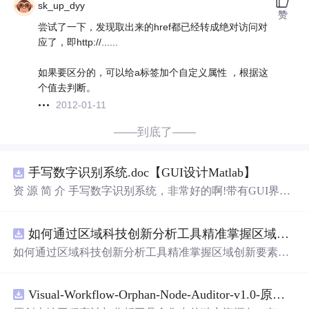
sk_up_dyy
赞
尝试了一下，发现取出来的href都已经转成绝对访问对
应了，即http://......
如果要区分的，可以给a标签加个自定义属性 ，根据这
个值去判断。
2012-01-11
——到底了——
手写数字识别系统.doc【GUI设计Matlab】
资 源 简 介 手写数字识别系统，非常好的啊!带有GUI界
面，使用方便! 详 情 说 明 用这个手写数字识别系统，你可
以轻松地识别手写数字。这个系统不仅功能强大，而且还
如何通过区域科技创新分析工具精准掌握区域创新要素分布与产业链融合现状？.docx
带有直观的图形用户界面（GUI），非常容易使用。你只
需要将手写数字输入系统，它将立即给出准确的识别结
如何通过区域科技创新分析工具精准掌握区域创新要素分
果。这个系统可以在各种场景中使用，无论是学校、工作
布与产业链融合现状？
还是日常生活，都能为你提供快速和准确的识别服务。它
是一个非常方便和实用的工具，你一定会喜欢它的！
Visual-Workflow-Orphan-Node-Auditor-v1.0-原创源码与文档.zip