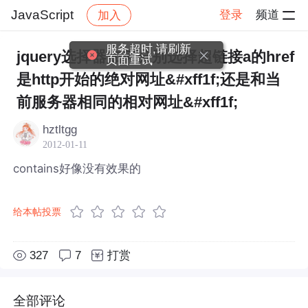
JavaScript
登录
频道
加入
帖子详情
社区
JavaScript
服务超时,请刷新
jquery选择器如何分别选择超链接a的href
页面重试
是http开始的绝对网址&#xff1f;还是和当
前服务器相同的相对网址&#xff1f;
hztltgg
2012-01-11
contains好像没有效果的
给本帖投票
327
7
打赏
全部评论