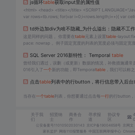
js循环
table
获取input里的属性值
td外边加div为啥不隐藏_为什么溢出：隐藏不工
这是同样的问题 。你需要在
table
元素上设置
table
-layout:f
pace: nowrap 。例子固定宽度的列表的宽度必须与固定宽
e
{
table
-layout: fixed; bor...
SQL Server 2016新特性： Temporal
table
曾经我们遇过，误删（或更新）数据的情况，补救措施通常是还原数据
016引入了
一个
新的功能，即Temporal
table
，我们可以称之
点击
table
列表中的行button，将行信息带入后
当存在
一个
table
列表，你想要通过点击每
一行
的行button
下时，传递出去的值却永远是循环迭代第一次的所
h
id
den
的
id="item" name="_ndbpscsfForm" property="
关于我
招贤纳
商务合
寻求报
协议专
们
士
作
道
区
公安备案号11010502030143
京ICP备19004658号
京网文〔
家长监护
网络110报警服务
中国互联网举报中心
Chro