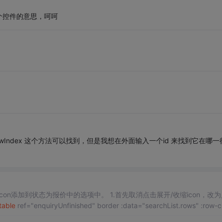
个控件的意思，呵呵
ntElement.rowIndex 这个方法可以找到，但是我想在外面输入一个id 来找到它在哪一
态为报价中的选项中。 1.首先取消点击展开/收缩icon，改为点击
table
ref="enquiryUnfinished" border :data="searchList.rows" :row-class-