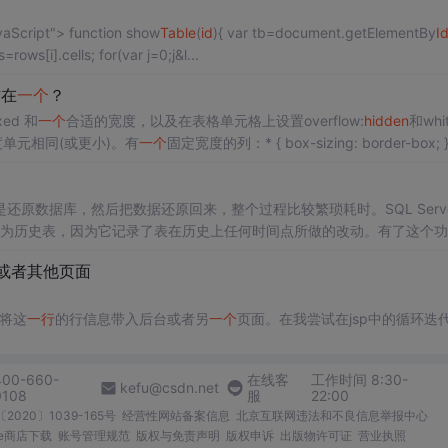
<html> <head> <title></title> <SCRIPT LANGUAGE="JavaScript"> function show
Table
(
id
){ var tb=document.getElementBy
I
var rows=tb.rows; for(var i=0;i<rows.length;i++){ var cells=rows[i].cells; for(var j=0;j&l...
作在
一个
？
ixed 和
一个
合适的宽度，以及在表格单元格上设置overflow:
h
id
den
和whit
度单元相同(或更小)。有
一个
固定宽度的列：* { box-sizing: border-box; 
库，然后把数据还原回来，整个过程比较繁琐耗时。SQL Server 2
为历史表，因为它记录了表在历史上任何时间点所做的改动。有了这个功
一旦发生误操作，我们就可以及时进行数据恢复，很酷的一项功能。 Temporal
Table
台或者其他页面
，将这
一行
的行信息带入后台或者另
一个
页面。在我尝试在jsp中的循环迭
值。
scsf12noticeList" index
Id
="
id
x">
400-660-
在线客
工作时间 8:30-
kefu@csdn.net
0108
服
22:00
2020〕1039-165号
经营性网站备案信息
北京互联网违法和不良信息举报中心
me商店下载
账号管理规范
版权与免责声明
版权申诉
出版物许可证
营业执照