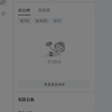
复
积分榜
荣誉榜
近7日
近30日
至今
暂无数据
查看更多榜单
社区公告