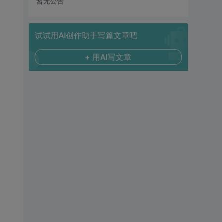
暂无公告
试试用AI创作助手写篇文章吧
+ 用AI写文章