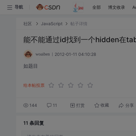
全部
博文收录
A
导航
社区
JavaScript
帖子详情
能不能通过id找到一个hidden在ta
2012-01-11 04:10:28
woaiben
如题目
给本帖投票
144
11
打赏
分享
收藏
11 条
回复