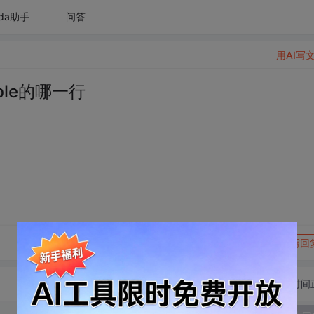
da助手
问答
用AI写
ble的哪一行
转发到动态
举报
写回
切换为时间