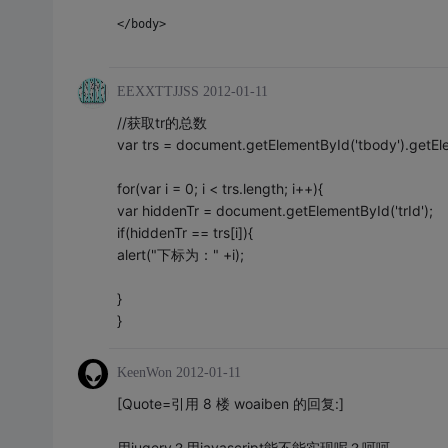
</body>
EEXXTTJJSS
2012-01-11
//获取tr的总数
var trs = document.getElementById('tbody').getE
for(var i = 0; i < trs.length; i++){
var hiddenTr = document.getElementById('trId');
if(hiddenTr == trs[i]){
alert("下标为：" +i);
}
}
KeenWon
2012-01-11
[Quote=引用 8 楼 woaiben 的回复:]
用juqery？用javascript能不能实现呢？呵呵