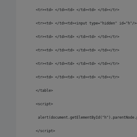
<tr><td> </td><td> </td><td> </td></tr>
<tr><td> </td><td><input type="hidden" id="h"/>
<tr><td> </td><td> </td><td> </td></tr>
<tr><td> </td><td> </td><td> </td></tr>
<tr><td> </td><td> </td><td> </td></tr>
<tr><td> </td><td> </td><td> </td></tr>
</table>
<script>
 alert(document.getElementById("h").parentNo
</script>