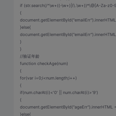
if (str.search(/^\w+((-\w+)|(\.\w+))*\@[A-Za-z0-
{
document.getElementById("emailErr").innerH
}else{
document.getElementById("emailErr").innerHT
}
}
//验证年龄
function checkAge(num)
{
for(var i=0;i<num.length;i++)
{
if(num.charAt(i)<'0' || num.charAt(i)>'9')
{
document.getElementById("ageErr").innerHTM
}else{