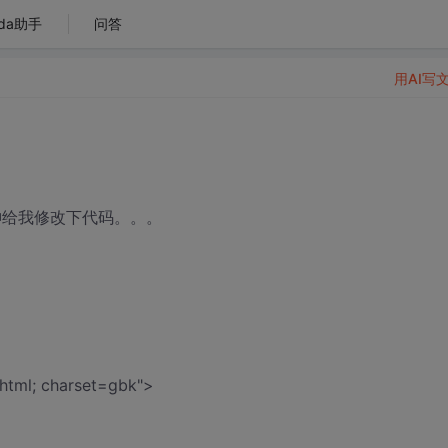
da助手
问答
用AI写
神给我修改下代码。。。
/html; charset=gbk">