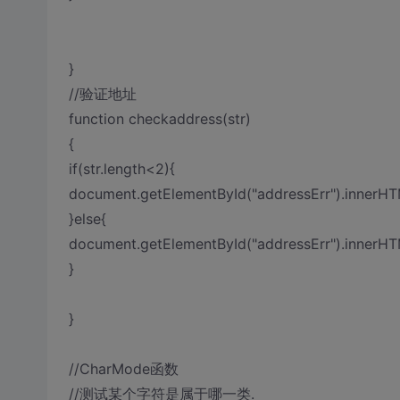
}
//验证地址
function checkaddress(str)
{
if(str.length<2){
document.getElementById("addressErr").inner
}else{
document.getElementById("addressErr").inner
}
}
//CharMode函数
//测试某个字符是属于哪一类.