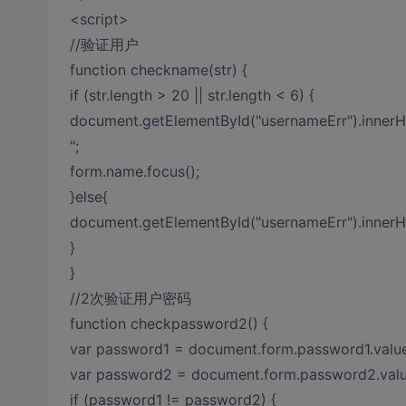
<script>
//验证用户
function checkname(str) {
if (str.length > 20 || str.length < 6) {
document.getElementById("usernameErr").i
";
form.name.focus();
}else{
document.getElementById("usernameErr").
}
}
//2次验证用户密码
function checkpassword2() {
var password1 = document.form.password1.value
var password2 = document.form.password2.valu
if (password1 != password2) {