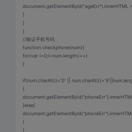
document.getElementById("ageErr").innerHT
}
}
}
//验证手机号码
function checkphone(num){
for(var i=0;i<num.length;i++)
{
if(num.charAt(i)<'0' || num.charAt(i)>'9'||num.len
{
document.getElementById("phoneErr").innerH
}else{
document.getElementById("phoneErr").inner
}
}