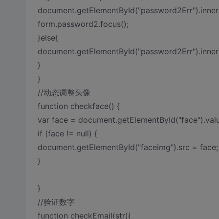
document.getElementById("password2Err").in
form.password2.focus();
}else{
document.getElementById("password2Err").i
}
}
//动态调整头像
function checkface() {
var face = document.getElementById("face").valu
if (face != null) {
document.getElementById("faceimg").src = face;
}
}
//验证数字
function checkEmail(str){