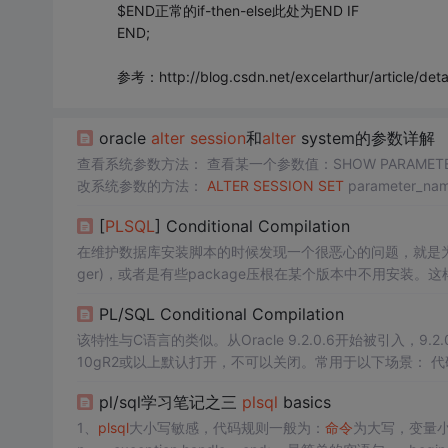
$END正常的if-then-else此处为END IF
END;
参考：http://blog.csdn.net/excelarthur/article/det
oracle
alter
session
和
alter
system的参数详解
查看系统参数方法： 查看某一个参数值：SHOW PARAMETER db_block_size； 查看多个相关参数值：SHOW PARAMETERS block； 修
改系统参数的方法：
ALTER
SESSION
SET
parameter_nam
[
PLSQL
] Conditional Compilation
在维护数据库安装脚本的时候发现一个很恶心的问题，就是为了考
ger)，或者是有些package压根在某个版本中不用安
且相当的boring. 想到是否可以利用
plsql
的conditional c
PL/SQL Conditional Compilation
该特性与C语言的类似。从Oracle 9.2.0.6开始被引入，
10gR2或以上默认打开，不可以关闭。常用于以下场景： 代码使用Oracle某新特性实现某个需求；为了兼容老版本Oracle，需要用另一个
方法实现。在编译时，可以针对Oracle版本，选择性的编译。
pl/sql学习笔记之三
plsql
basics
1、
plsql
大小写敏感，代码规则一般为：
命令
为大写，变量小写；