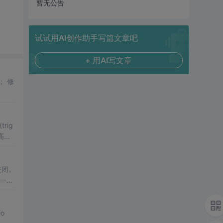
暂无公告
试试用AI创作助手写篇文章吧
+ 用AI写文章
rig
高而
关闭。
o