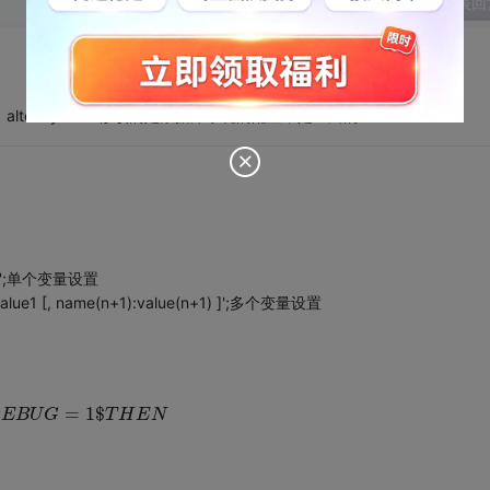
发表回
，alter system 修改的是数据库系统的配置，是全局的
g:1';单个变量设置
alue1 [, name(n+1):value(n+1) ]';多个变量设置
=
1
$
D
E
B
D
E
U
B
G
U
G
=
1
$
T
H
T
E
H
N
E
N