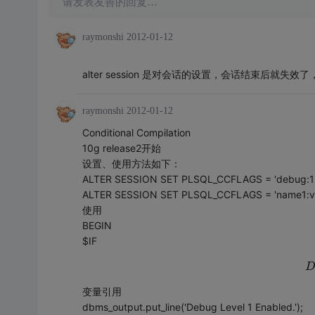
请发表友善的回复…
raymonshi
2012-01-12
alter session 是对会话的设置，会话结束后就失效了
raymonshi
2012-01-12
Conditional Compilation
10g release2开始
设置、使用方法如下：
ALTER SESSION SET PLSQL_CCFLAGS = 'debu
ALTER SESSION SET PLSQL_CCFLAGS = 'name1:v
使用
BEGIN
$IF
变量引用
dbms_output.put_line('Debug Level 1 Enabled.');