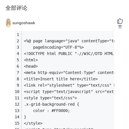
全部评论
sungoshawk
赞
<%@ page language="java" contentType="text/ht
    pageEncoding="UTF-8"%>
<!DOCTYPE html PUBLIC "-//W3C//DTD HTML 4.01 
<html>
<head>
<meta http-equiv="Content-Type" content="text
<title>Insert title here</title>
<link rel="stylesheet" type="text/css" href="
<script type="text/javascript" src="extjs/boo
<style type="text/css">
.x-grid-background-red {
	color : #FF0000;
}
</style>