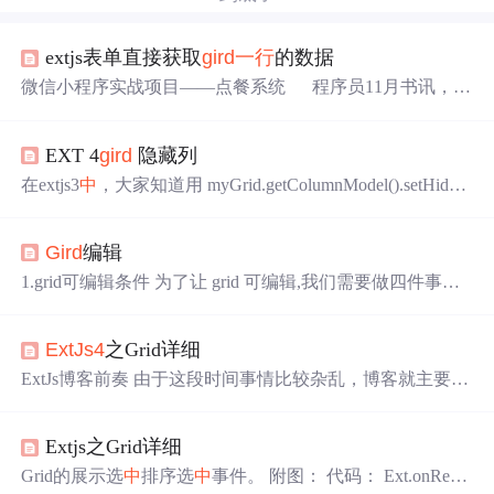
extjs表单直接获取
gird
一行
的数据
微信小程序实战项目——点餐系统 程序员11月书讯，评
论得书啦 Get IT技能知识库，50个领域一键直达 在Grid
和Form之间进行数据交互 标签： functionajaxext 2012-07-25
EXT 4
gird
隐藏列
14:27 790人阅读 评论(0) 收藏 举报 本文章已收录于： 分
类： Ex
在extjs3
中
，大家知道用 myGrid.getColumnModel().setHidde
n(i,true); 但到了4.0后，已经没有getColumnModel这个
方法
了，我们在Ext.panel.Table看到以下片段 if (headerCtCfg inst
Gird
编辑
anceof Ext.grid.header.Container) { me.headerC
1.grid可编辑条件 为了让 grid 可编辑,我们需要做四件事
情。它们是: •表格的定义由 Ex.grid.GridPanel 转化为 Ext.gri
d.EditorGridPanel; • 为 grid 的配置添加 clicksToEdit——这个
ExtJs4
之Grid详细
选项不是必须的,默认双击触发编辑; • 为每列建立一个表单
字段用来编辑; • 通过 editor 配置把表单字段传递给 colu...
ExtJs博客前奏 由于这段时间事情比较杂乱，博客就主要以
项目
中
例子来说明编写。
ExtJs4
中
的Grid非常强大，有展
示，选
中
，搜索，排序，编辑，拖拽等基本功能，这篇博
Extjs之Grid详细
客我就这几个功能做写累述。 1.
ExtJs4
之Grid详细 2.
ExtJs
4
之TreePanel Grid的展示选
中
排序选
中
事件。 附图： 代
Grid的展示选
中
排序选
中
事件。 附图： 代码： Ext.onRead