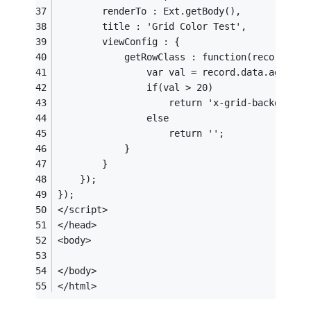
		renderTo : Ext.getBody(),
		title : 'Grid Color Test',
		viewConfig : {
			getRowClass : function(record, r
				var val = record.data.age - 0
				if(val > 20)
					return 'x-grid-backgroun
				else
					return '';
			}
		}
	});
});
</script>
</head>
<body>
</body>
</html>