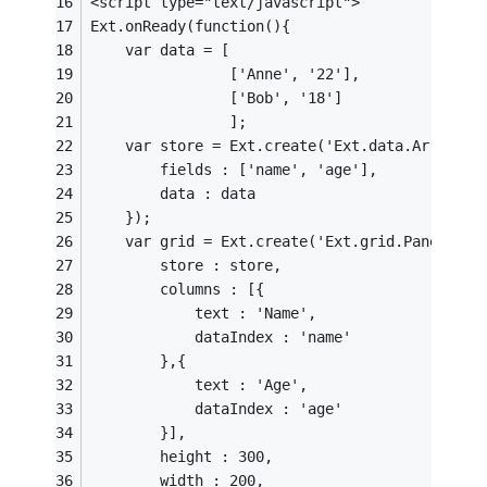
<script type="text/javascript">
Ext.onReady(function(){
	var data = [
	            ['Anne', '22'],
	            ['Bob', '18']
	            ];
	var store = Ext.create('Ext.data.ArraySto
		fields : ['name', 'age'],
		data : data
	});
	var grid = Ext.create('Ext.grid.Panel', {
		store : store,
		columns : [{
			text : 'Name',
			dataIndex : 'name'
		},{
			text : 'Age',
			dataIndex : 'age'
		}],
		height : 300,
		width : 200,