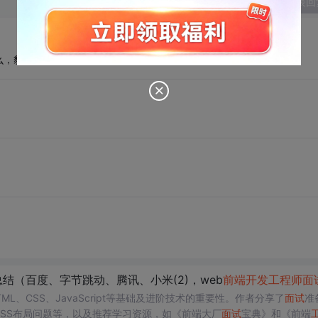
发表回
么，貌似没有意义。。。。那么多面试题、
结（百度、字节跳动、腾讯、小米(2)，web
前端开发
工程师
面
L、CSS、JavaScript等基础及进阶技术的重要性。作者分享了
面试
准
CSS布局问题等，以及推荐学习资源，如《前端大厂
面试
宝典》和《前端