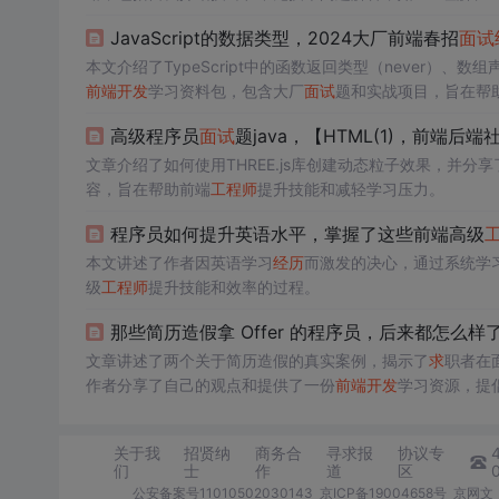
师
核心知识笔记》。
JavaScript的数据类型，2024大厂前端春招
面试
本文介绍了TypeScript中的函数返回类型（never
前端开发
学习资料包，包含大厂
面试
题和实战项目，旨在帮
高级程序员
面试
题java，【HTML(1)，前端后端
文章介绍了如何使用THREE.js库创建动态粒子效果，并分享
容，旨在帮助前端
工程师
提升技能和减轻学习压力。
程序员如何提升英语水平，掌握了这些前端高级
本文讲述了作者因英语学习
经历
而激发的决心，通过系统学
级
工程师
提升技能和效率的过程。
那些简历造假拿 Offer 的程序员，后来都怎么样
文章讲述了两个关于简历造假的真实案例，揭示了
求
职者在
作者分享了自己的观点和提供了一份
前端开发
学习资源，提
关于我
招贤纳
商务合
寻求报
协议专
们
士
作
道
区
公安备案号11010502030143
京ICP备19004658号
京网文〔