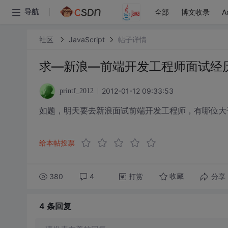
全部
博文收录
A
导航
社区
JavaScript
帖子详情
求—新浪—前端开发工程师面试经
2012-01-12 09:33:53
printf_2012
如题，明天要去新浪面试前端开发工程师，有哪位大
给本帖投票
380
4
打赏
分享
收藏
4 条
回复