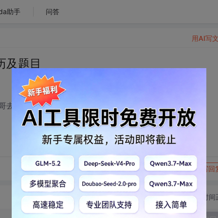
da助手
问答
用AI写
历及题目
哥去过的，能透露透露点消息么。不胜感激！
转发到动态
举报
写回
切换为时间