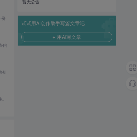
暂无公告
一份
试试用AI创作助手写篇文章吧
+ 用AI写文章
备内
助初
性。