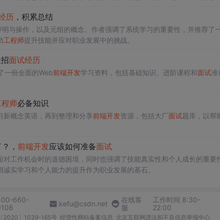
经历
，积累总结
）、数组声明与操作，以及元组的概念。作者强调了系统学习的重要性，并推荐了
助
工程师
提升技能并应对职业发展中的挑战。
社招
面试
经历
了一份全面的Web
前端开发
学习资料，包括基础知识、进阶课程和
面试
准
工程师
必备知识
习新概念英语，再到整理和分享
前端开发
资源，包括大厂
面试
题库，以帮
了？，
前端开发
应该如何准备
面试
面对工作机会时的道德困境，同时也强调了技能真实性和个人成长的重要
倡诚实学习和个人能力的提升作为职业发展的基石。
400-660-
在线客
工作时间 8:30-
kefu@csdn.net
0108
服
22:00
2020〕1039-165号
经营性网站备案信息
北京互联网违法和不良信息举报中心