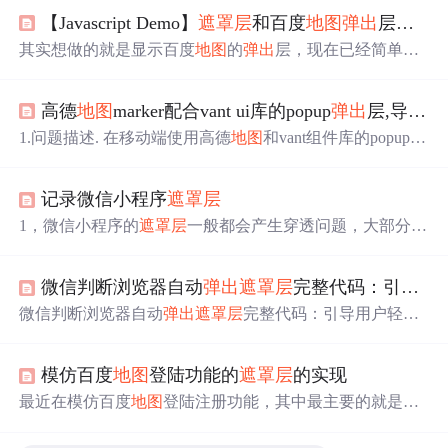
【Javascript Demo】
遮罩层
和百度
地图
弹出
层简单实现
其实想做的就是显示百度
地图
的
弹出
层，现在已经简单实
现了。示例和代码如下，点击按钮可以看到效果： 1.示例:
2.代码： <!DOCTYPE html PUBLIC "-//W3C//DTD XHTM
高德
地图
marker配合vant ui库的popup
弹出
层,导致
弹
L 1.0 Transitional//EN" "http://www.w3.org/TR/xhtml1/DTD/x
html1-tra...
1.问题描述. 在移动端使用高德
地图
和vant组件库的popup
弹
出
层,导致
弹出
层秒关闭.功能不能实现.! ![在这里插入图片
描述](https://img-blog.csdnimg.cn/20210428134533210.gif 2.
记录微信小程序
遮罩层
经过排查代码,发现是在点击
遮罩层
外部的maker时,触发了
遮罩层
的点击事件.然后因为popup默认是点击
遮罩层
关闭
1，微信小程序的
遮罩层
一般都会产生穿透问题，大部分情
弹出
层. 点击的一瞬间触发了
遮罩层
的点击事件,导致
弹出
况只要在
遮罩层
的最外级标签上加上 catchtouchmove="tur
层关闭 3.解决办法 最终我通过不启用
遮罩层
,并且在
地图
的
e" 属性就没问题了，注意，这种在开发者工具上是看不到
点击回调函数中,将控制
弹出
层的变量变为f
微信判断浏览器自动
弹出
遮罩层
完整代码：引导用户轻松切换浏览环境
效果的，要在真机上查看 2，
遮罩层
无法覆盖微信小程序
自带tabber的问题，微信小程序写在全局app.json中的tabber,
微信判断浏览器自动
弹出
遮罩层
完整代码：引导用户轻松
级别最高，无法被遮罩，可以迂回，一是写自定义的tabbe
切换浏览环境 去发现同类优质开源项目:https://gitcode.com/
r，而是使用小程序自带ap...
项目核心功能/场景 微信内网页自动
弹出
遮罩层
，引导用户
模仿百度
地图
登陆功能的
遮罩层
的实现
在浏览器中打开页面。 项目介绍 在移动互联时代，微信已
成为用户获取信息的重要渠道。然而，有时开发者需要在
最近在模仿百度
地图
登陆注册功能，其中最主要的就是
遮
微信内引导用户切换到外部浏览器，以便提供更好的用户
罩层
的实现，下面就来做一个简单的例子来实现一下
遮罩
体验或实现特定功能。这时，微信判断浏览器自动
弹出
遮
层
效果。 一、
遮罩层
的实现的效果 首先，简单了解一下
遮