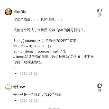
MiceRice
赞
你这个描述。。。真简洁啊。。。
按你这个说法，直接用“空格”做串的拆分就行了。
String[] sources = {}; // 原始的20行字符串
for (int i = 0; i < 20; i++) {
String[] items = sources[i].split(" ");
// items就是所有的元素，数组长度为17或19，接下来
你要干啥就随意吧。
}
2012-01-13
青柠loft
赞
每一列是一个对象，共20个对象
2012-01-13