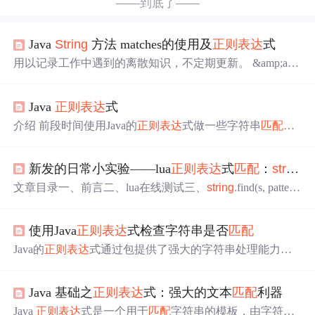
——到底了——
Java
String
方法 matches的使用及
正则
表达
式
用以记录工作中遇到的离散知识，不定期更新。 &amp;am
p;amp;amp;amp;amp;amp;amp;amp;amp;nbsp;&amp;amp;amp;a
mp;amp;amp;amp;amp;amp;amp;nbsp;&amp;amp;amp;amp;am
Java
正则
表达
式
p;amp;amp;amp;amp;amp;nbsp;&amp;amp;amp;amp;amp;amp;a
mp;amp;amp;amp;nbsp;1、
String
方法 matches的使用。 bool
介绍 前段时间使用Java的
正则
表达
式做一些字符串
匹配
的
ean ma
任务，现将学到的
正则
表达
式的知识整理成文。 Java中Spr
ing.class涉及到
正则
表达
式。如Spring.split()， matches()，re
新发的日常小实验——lua
正则
表达
式
匹配
：
string
.
placeAll()等方法。 Java中更一般使用
正则
表达
式的方式是
利用Pattern.class和Matcher.class，所在package为java.util.rege
文章目录一、前言二、lua在线测试三、
string
.find(s, pattern
x J...
[, init[, plain]])1、案例1：pattern明确搜索2、案例2：pattern
分组
正则
搜索（一个分组）3、案例3：pattern分组
正则
搜
使用Java
正则
表达
式检查字符串是否
匹配
索（多个分组）4、案例4：init参数，从指定位置开始
匹配
5、案例5：plain参数为true，pattern作为普通字符串
匹配
Java的
正则
表达
式通过包提供了强大的字符串处理能力。
三、
string
.match(s, pattern[, init])1、案例1：
匹配
版本号2、
无论是简单的字符串验证，还是复杂的模式提取，Pattern
案例2：
匹配
日期四、
string
.gmatch(s,
和Matcher都能满足需
求
。通过合理选择方法和遵循最佳实
Java 基础之
正则
表达
式：强大的文本
匹配
利器
践，开发者可以高效地实现字符串
匹配
任务。本文提供的
电子邮件验证示例展示了
正则
表达
式的实际应用，希望能
Java
正则
表达
式是一个用于
匹配
字符串的模板，由字符和