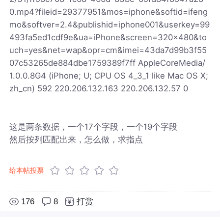
0.mp4?fileid=29377951&mos=iphone&softid=ifeng
mo&softver=2.4&publishid=iphone001&userkey=99
493fa5ed1cdf9e&ua=iPhone&screen=320x480&to
uch=yes&net=wap&opr=cm&imei=43da7d99b3f55
07c53265de884dbe1759389f7ff AppleCoreMedia/
1.0.0.8G4 (iPhone; U; CPU OS 4_3_1 like Mac OS X;
zh_cn) 592 220.206.132.163 220.206.132.57 0
这是两条数据，一个17个字段，一个19个字段
然后按列匹配出来，怎么做，求指点
给本帖投票
176
8
打赏