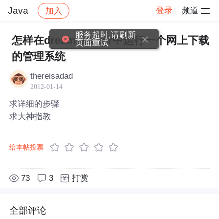
Java
登录
频道
加入
帖子详情
社区
Java
服务超时,请刷新
怎样在dreamweaver中运行一个网上下载
页面重试
的管理系统
thereisadad
2012-01-14
求详细的步骤
求大神指教
给本帖投票
73
3
打赏
全部评论