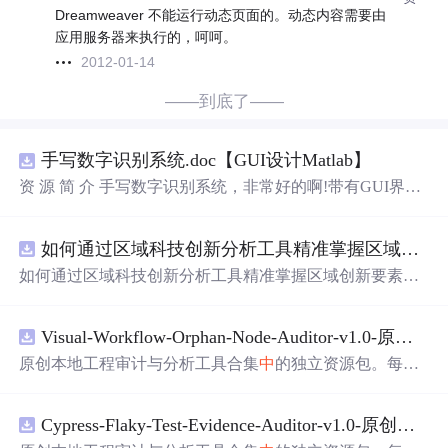
Dreamweaver 不能运行动态页面的。动态内容需要由
应用服务器来执行的，呵呵。
2012-01-14
——到底了——
手写数字识别系统.doc【GUI设计Matlab】
资 源 简 介 手写数字识别系统，非常好的啊!带有GUI界
面，使用方便! 详 情 说 明 用这个手写数字识别系统，你可
以轻松地识别手写数字。这个系统不仅功能强大，而且还
如何通过区域科技创新分析工具精准掌握区域创新要素分布与产业链融合现状？.docx
带有直观的图形用户界面（GUI），非常容易使用。你只
需要将手写数字输入系统，它将立即给出准确的识别结
如何通过区域科技创新分析工具精准掌握区域创新要素分
果。这个系统可以在各种场景
中
使用，无论是学校、工作
布与产业链融合现状？
还是日常生活，都能为你提供快速和准确的识别服务。它
是
一个
非常方便和实用的工具，你一定会喜欢它的！
Visual-Workflow-Orphan-Node-Auditor-v1.0-原创源码与文档.zip
原创本地工程审计与分析工具合集
中
的独立资源包。每个
ZIP包含完整源码、3项自动化测试、可复现合成示例、离
线HTML、JSON与SVG报告、1080×720真实
运行
效果图、
Cypress-Flaky-Test-Evidence-Auditor-v1.0-原创源码与文档.zip
README、
运行
说明、功能清单、MIT License及原创与授
权声明。解压后进入project目录，执行npm test验证算法，