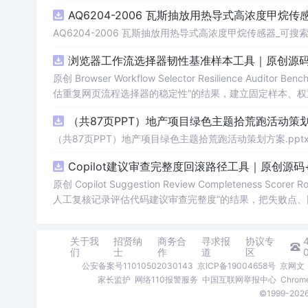
AQ6204-2006 瓦斯抽放用热导式高浓度甲烷传感
AQ6204-2006 瓦斯抽放用热导式高浓度甲烷传感器_可搜索.
浏览器工作流选择器韧性基准样本工具｜原创源码
原创 Browser Workflow Selector Resilience A
估重复网页流程选择器的稳定性”的结果，建立固定样本、权
TML/SVG报告、测试与示例。压缩包包含完整源码、3项自动化
（共87页PPT）地产项目绿色主题拾荒跑活动策划方
图、README、运行说明、MIT License及原创授权声明
第三方运行依赖。
（共87页PPT）地产项目绿色主题拾荒跑活动策划方案.ppt
Copilot建议审查完整度回滚路径工具｜原创源
原创 Copilot Suggestion Review Completenes
人工复核记录评估代码建议审查完整度”的结果，把失败点、
L/SVG报告、测试与示例。压缩包包含完整源码、3项自动化测试
EADME、运行说明、MIT License及原创授权声明。适
关于我
招贤纳
商务合
寻求报
协议专
运行依赖。
们
士
作
道
区
公安备案号11010502030143
京ICP备19004658号
京网文〔
家长监护
网络110报警服务
中国互联网举报中心
Chro
©1999-2