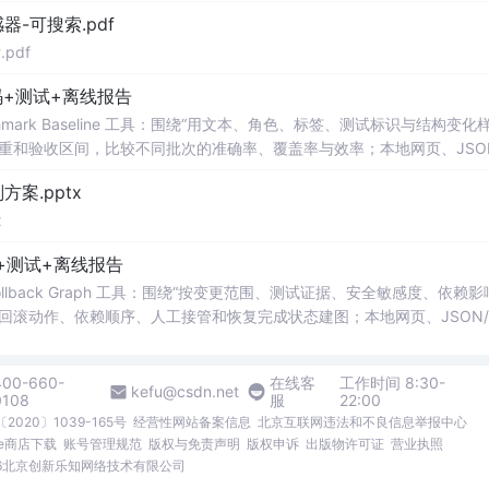
器-可搜索.pdf
pdf
+测试+离线报告
uditor Benchmark Baseline 工具：围绕“用文本、角色、标签、测试标识与结构变
重和验收区间，比较不同批次的准确率、覆盖率与效率；本地网页、JSON
测试、可复现示例、HTML/JSON/SVG离线报告、1080×720运行效
案.pptx
。适合开发者进行工程预检、质量审查和交付复核；Node.js 18+可直接运
x
码+测试+离线报告
s Scorer Rollback Graph 工具：围绕“按变更范围、测试证据、安全敏感度、依赖
回滚动作、依赖顺序、人工接管和恢复完成状态建图；本地网页、JSON/
、可复现示例、HTML/JSON/SVG离线报告、1080×720运行效果
合开发者进行工程预检、质量审查和交付复核；Node.js 18+可直接运行，零
400-660-
在线客
工作时间 8:30-
kefu@csdn.net
0108
服
22:00
2020〕1039-165号
经营性网站备案信息
北京互联网违法和不良信息举报中心
me商店下载
账号管理规范
版权与免责声明
版权申诉
出版物许可证
营业执照
026北京创新乐知网络技术有限公司