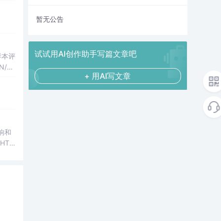
暂无公告
试试用AI创作助手写篇文章吧
化样本评
/H
+ 用AI写文章
果
行，零
影响和
HTM
图、R
第三方