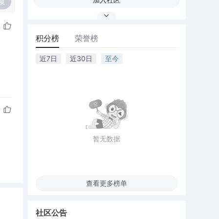
复
积分榜
荣誉榜
近7日
近30日
至今
暂无数据
查看更多榜单
社区公告