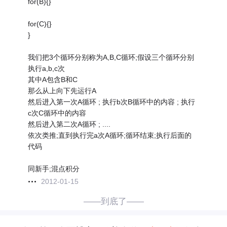
for(B){}
for(C){}
}
我们把3个循环分别称为A,B,C循环;假设三个循环分别
执行a,b,c次
其中A包含B和C
那么从上向下先运行A
然后进入第一次A循环 ; 执行b次B循环中的内容 ; 执行
c次C循环中的内容
然后进入第二次A循环 ; ....
依次类推;直到执行完a次A循环;循环结束;执行后面的
代码
同新手;混点积分
2012-01-15
——到底了——