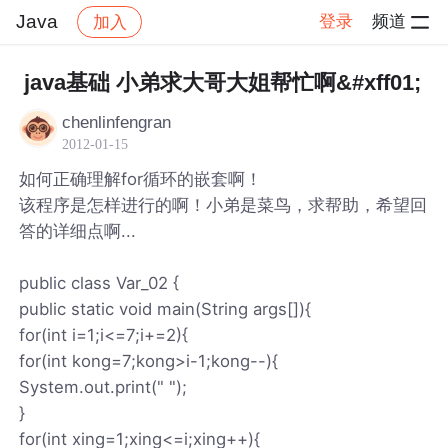
Java
登录
频道
加入
帖子详情
社区
Java
java基础 小弟求大哥大姐帮忙啊&#xff01;
chenlinfengran
2012-01-15
如何正确理解for循环的嵌套啊！
该程序是怎样进行的啊！小弟是菜鸟，求帮助，希望回
答的详细点啊...
public class Var_02 {
public static void main(String args[]){
for(int i=1;i<=7;i+=2){
for(int kong=7;kong>i-1;kong--){
System.out.print(" ");
}
for(int xing=1;xing<=i;xing++){