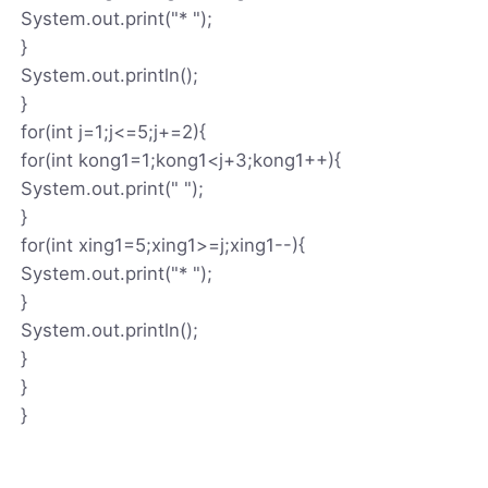
System.out.print("* ");
}
System.out.println();
}
for(int j=1;j<=5;j+=2){
for(int kong1=1;kong1<j+3;kong1++){
System.out.print(" ");
}
for(int xing1=5;xing1>=j;xing1--){
System.out.print("* ");
}
System.out.println();
}
}
}