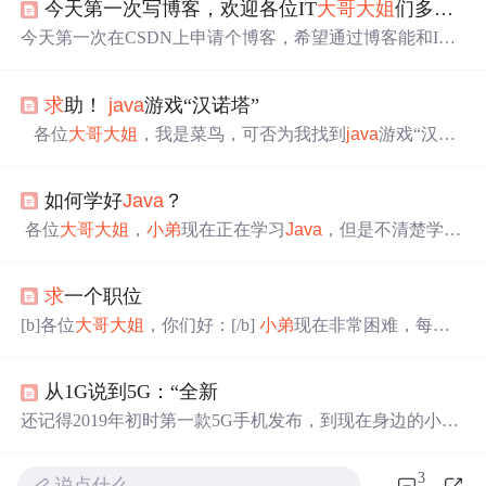
今天第一次写博客，欢迎各位IT
大哥
大姐
们多多关照！！
今天第一次在CSDN上申请个博客，希望通过博客能和IT
界的高手多多学习，让
小弟
长更多的见识。呵呵。先介绍
下自己吧。
小弟
学软件开发才一年。主要学习
JAVA
方向
求
助！
java
游戏“汉诺塔”
的。学的课程有 C语言
基础
，网页编程，
JAVA
基础
及
JAV
A
高级开发，STRUTS—JSF高级编程，EJB，JSP，SQL，
各位
大哥
大姐
，我是菜鸟，可否为我找到
java
游戏“汉诺
MYSQL，ORACLE数据库，LINUX。。。就这么多吧。
塔”的完整源代码，
小弟
在此谢过。。
希望各位多多指教！！！
如何学好
Java
？
各位
大哥
大姐
，
小弟
现在正在学习
Java
，但是不清楚学完
基础
知识后，该往那个方向发展，都需要学习那些数据
库？希望大家不惜赐教，
小弟
在这里先行谢过了。。
求
一个职位
[b]各位
大哥
大姐
，你们好：[/b]
小弟
现在非常困难，每天
心里七上八下，心如刀割，非常希望各位好心人能帮我一
下。 主要特长： AutoCAD制图，简单的AutoLISP二次开
从1G说到5G：“全新
发
java
语言 熟悉JSP，了解Struts ...
还记得2019年初时第一款5G手机发布，到现在身边的小伙
伴们都用上了5G手机，5G越来越被大众关注。 但是就我
个人的经历来看，这两三年间，周围还是有一些不同的声
3
说点什么…