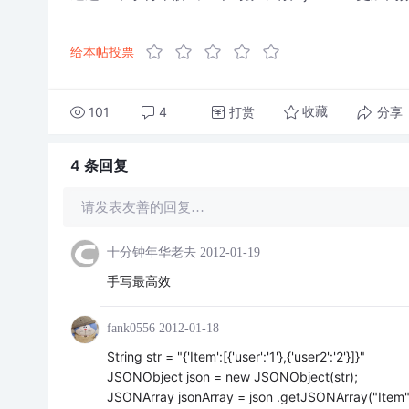
给本帖投票
101
4
打赏
分享
收藏
4 条
回复
请发表友善的回复…
十分钟年华老去
2012-01-19
手写最高效
fank0556
2012-01-18
String str = "{'Item':[{'user':'1'},{'user2':'2'}]}"
JSONObject json = new JSONObject(str);
JSONArray jsonArray = json .getJSONArray("Item"