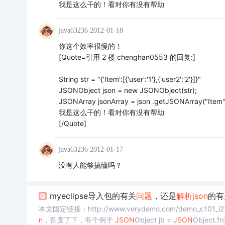
我是这么干的！看对你有没有帮助
java63236
2012-01-18
你这个效率很慢的！
[Quote=引用 2 楼 chenghan0553 的回复:]
String str = "{'Item':[{'user':'1'},{'user2':'2'}]}"
JSONObject json = new JSONObject(str);
JSONArray jsonArray = json .getJSONArray("Item"
我是这么干的！看对你有没有帮助
[/Quote]
java63236
2012-01-17
没有人能够搞懂吗？
myeclipse导入包的有关
问题
，还是
解析
json
的有
本文固定链接：http://www.verydemo.com/demo_c101_i2
n
，百度了下，有个例子
JSON
Object jb =
JSON
Object.fr