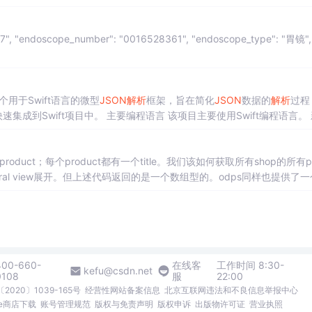
用于Swift语言的微型
JSON
解析
框架，旨在简化
JSON
数据的
解析
过程
成到Swift项目中。 主要编程语言 该项目主要使用Swift编程语言。
新手在使用该框架
解析
JSON
数据时，可能会遇到
JSON
数据格式不...
duct；每个product都有一个title。我们该如何获取所有shop的所有pr
eral view展开。但上述代码返回的是一个数组型的。odps同样也提供了
400-660-
在线客
工作时间 8:30-
kefu@csdn.net
0108
服
22:00
2020〕1039-165号
经营性网站备案信息
北京互联网违法和不良信息举报中心
me商店下载
账号管理规范
版权与免责声明
版权申诉
出版物许可证
营业执照