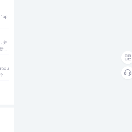
，并
 新手
odu
一个函