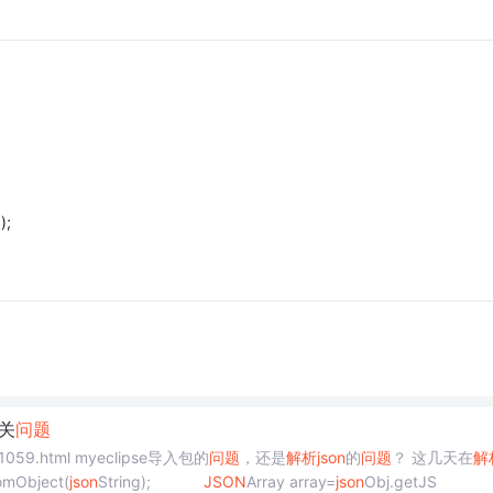
);
关
问题
1059.html myeclipse导入包的
问题
，还是
解析
json
的
问题
？ 这几天在
解
omObject(
json
String);
JSON
Array array=
json
Obj.getJS