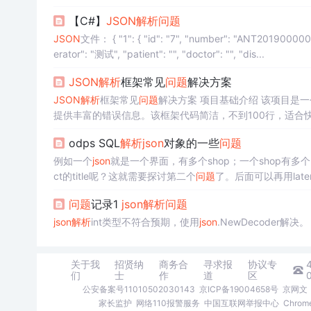
【C#】
JSON
解析
问题
JSON
文件： { "1": { "id": "7", "number": "ANT2019000007", "endoscope_number": "0016528361", "endoscope_type": "胃镜", "op
erator": "测试", "patient": "", "doctor": "", "dis...
JSON
解析
框架常见
问题
解决方案
JSON
解析
框架常见
问题
解决方案 项目基础介绍 该项目是一个
提供丰富的错误信息。该框架代码简洁，不到100行，适合快速集
使用注意事项及解决方案 1.
JSON
数据格式错误
问题
描述：
odps SQL
解析
json
对象的一些
问题
例如一个
json
就是一个界面，有多个shop；一个shop有多个pro
ct的title呢？这就需要探讨第二个
问题
了。后面可以再用lat
数。通过上述代码可以将返回的。
问题
记录1
json
解析
问题
json
解析
int类型不符合预期，使用
json
.NewDecoder解决。
关于我
招贤纳
商务合
寻求报
协议专
们
士
作
道
区
公安备案号11010502030143
京ICP备19004658号
京网文〔
家长监护
网络110报警服务
中国互联网举报中心
Chro