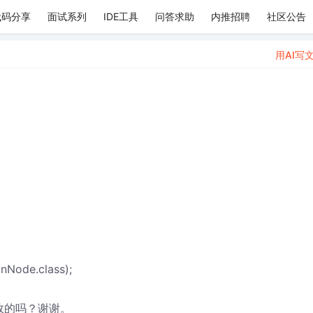
代码分享
面试系列
IDE工具
问答求助
内推招聘
社区公告
用AI写
nNode.class);
高效的吗？谢谢。