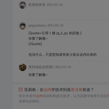
机智的呆呆
2012-01-16
qingyinlancy
2012-01-16
[Quote=引用 1 楼 jq_ii_qc 的回复:]
你要了解撒~
[/Quote]
也没什么，只是想知道有多少是从达内出来的
呆到深处自然萌2
2012-01-16
你要了解撒~
浩易南：在
达内
学技术到底
有没有
前途？
本文作者对
达内
培训机构提出批评，认为其教学效果不佳且
免费化的期待。