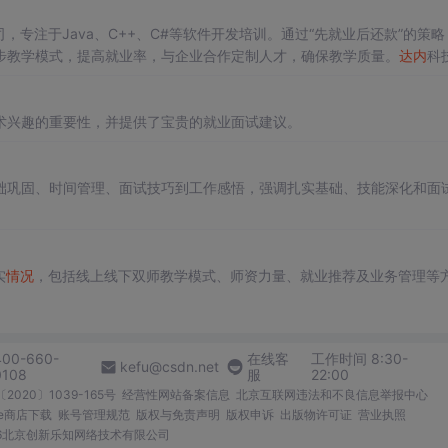
，专注于Java、C++、C#等软件开发培训。通过“先就业后还款”的策略
步教学模式，提高就业率，与企业合作定制人才，确保教学质量。
达内
科
术兴趣的重要性，并提供了宝贵的就业面试建议。
础巩固、时间管理、面试技巧到工作感悟，强调扎实基础、技能深化和面
实
情况
，包括线上线下双师教学模式、师资力量、就业推荐及业务管理等
400-660-
在线客
工作时间 8:30-
kefu@csdn.net
0108
服
22:00
2020〕1039-165号
经营性网站备案信息
北京互联网违法和不良信息举报中心
me商店下载
账号管理规范
版权与免责声明
版权申诉
出版物许可证
营业执照
026北京创新乐知网络技术有限公司