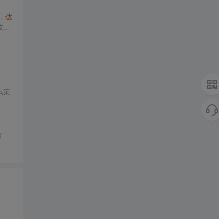
，
达
技获
试策
方