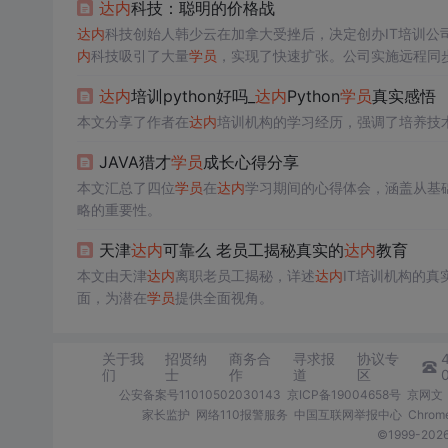
达内
科技：聪明的价格战
达内
科技创始人韩少云在加拿大受挫后，决定创办IT培训公司
内
科技吸引了大量
学员
，实现了快速扩张。公司实施远程同
得高盛融资后，计划成立基金支持
学员
创业。
达内
培训python好吗_
达内
Python
学员
真实感悟
本文分享了作者在
达内
培训机构的学习经历，强调了培养技
JAVA猎才
学员
成长心得分享
本文汇总了四位
学员
在
达内
学习期间的心得体会，涵盖从基
略的重要性。
天津
达内
可靠么 老员工揭秘真实的
达内
教育
本文由天津
达内
离职老员工揭秘，详述
达内
IT培训机构的真
面，为潜在
学员
提供全面视角。
关于我
招贤纳
商务合
寻求报
协议专
们
士
作
道
区
公安备案号11010502030143
京ICP备19004658号
京网文〔
家长监护
网络110报警服务
中国互联网举报中心
Chro
©1999-2