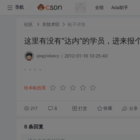
全部
Ada助手
导航
社区
非技术区
帖子详情
这里有没有“达内”的学员，进来报
2012-01-16 10:25:40
qingyinlancy
。。。。
给本帖投票
217
8
打赏
分享
收藏
8 条
回复