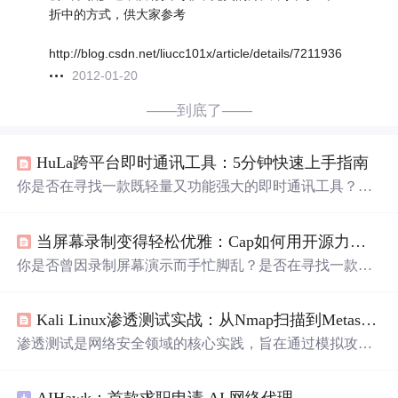
折中的方式，供大家参考
http://blog.csdn.net/liucc101x/article/details/7211936
2012-01-20
——到底了——
HuLa跨平台即时通讯工具：5分钟快速上手指南
你是否在寻找一款既轻量又功能强大的即时通讯工具？Hu
La作为基于Tauri+Vue3构建的跨平台即时通讯应用，不仅
能满足日常聊天需求，还提供了文件传输、AI助手、多主
当屏幕录制变得轻松优雅：Cap如何用开源力量重塑沟通体验
题切换等丰富功能。无论你是Windows、macOS、Linux用
户，还是需要在
Android
、iOS移动端使用，HuLa都能为你
你是否曾因录制屏幕演示而手忙脚乱？是否在寻找一款既
提供一致的优质体验。今天，我将带你快速了解如何从零
专业又易用的开源录屏工具？Cap作为一款开源的Loom替
开始使用这款开源通讯工具，让你在5分钟内完成安装并开
代品，正在重新定义**屏幕录制**和**即时分享**的体
始
Kali Linux渗透测试实战：从Nmap扫描到Metasploit漏洞利用的完整工具链解析
验。这款**开源跨平台**工具以"Effortless, instant screen sha
ring"为核心理念，让每一次屏幕捕捉都变得优雅而高效。
渗透测试是网络安全领域的核心实践，旨在通过模拟攻击
## 🎬 告别复杂，拥抱流畅：为什么传统录屏工具让你感到
来评估系统防御的有效性。其基本原理遵循标准化的生命
挫败？ 想象一下这样的场
周期，从信息收集、漏洞分析到利用验证，最终形成安全
AIHawk：首款求职申请 AI 网络代理