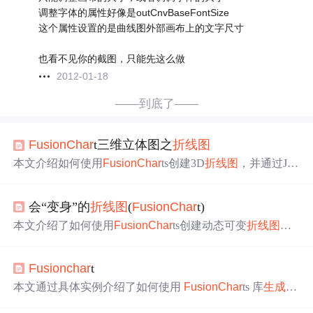
调整字体的属性好像是outCnvBaseFontSize
这个属性设置的是曲线图外部画布上的文字尺寸
也看不见你的截图，只能先这么做
2012-01-18
——到底了——
Fus
ion
Char
t三维立体图之
折线图
本文介绍如何使用
Fus
ion
Char
ts创建3D
折线图
，并通过JS
P和XML配置图表样式及数据。涵盖从Web工程搭建到图
表展示全过程。
会“变身”的
折线图
(
Fus
ion
Char
t)
本文介绍了如何使用
Fus
ion
Char
ts创建动态可变
折线图
，
展示某大学从2000年至2012年各学院的人数统计情况，并
通过XML文件提供数据源。此外，还演示了如何通过JavaS
Fus
ion
char
t
cript操作图表，实现数据修改后的图形更新，以及跳转至
表格页面显示详细数据。
本文通过具体实例介绍了如何使用
Fus
ion
Char
ts 库
生成
多
种类型的统计图表，包括3D柱状图、2D柱状图、
折线图
及