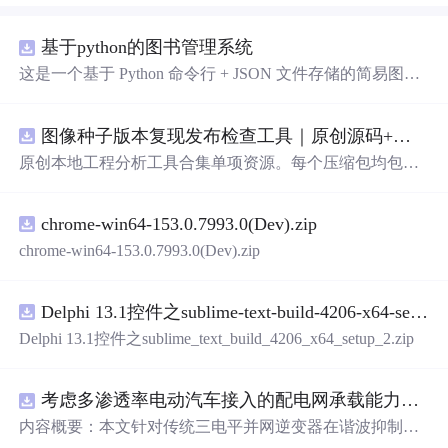
基于python的图书管理系统
这是一个基于 Python 命令行 + JSON 文件存储的简易图书
管理系统。 核心功能：围绕"图书"和"读者"实现两类实体
管理，以及它们之间的借阅关系。 图书管理：支持图书的
图像种子版本复现发布检查工具｜原创源码+测试+离线报告
添加、删除、修改、搜索（按书名/作者/ISBN），每本书
记录馆藏总数和当前可借数量。 学生管理：支持学生信息
原创本地工程分析工具合集单项资源。每个压缩包均包含
的添加、删除、搜索（按姓名/学号），每人默认最多借阅
完整 JavaScript/Node.js 源码、3 项自动化测试、可复现合
5 本。 借阅管理：借书时自动校验库存是否充足、是否超
成示例、离线 HTML/JSON/SVG 报告、1080×720 真实运
过借阅上限、是否重复借阅；还书时自动判断是否逾期
chrome-win64-153.0.7993.0(Dev).zip
行效果图、README、运行说明、功能清单、MIT License
（期限 30 天）；支持查看全部借阅记录、逾期记录和某人
及原创授权声明。Node.js 18+ 可直接运行，零第三方运行
chrome-win64-153.0.7993.0(Dev).zip
当前在借图书。 技术特点：纯 Python 标准库实现，无需安
依赖，适合开发者进行工程预检、质量审查和交付复核。
装任何第三方依赖；采用分层架构（模型层 → 持久化层
→ 业务层 → 界面层），职责清晰，易于扩展或替换（比
Delphi 13.1控件之sublime-text-build-4206-x64-setup-2.zip
如把 JSON 换成数据库只需改 storage.py）；数据保存在本
Delphi 13.1控件之sublime_text_build_4206_x64_setup_2.zip
地 data/ 目录的 JSON 文件中，关闭程序数据不丢失
考虑多渗透率电动汽车接入的配电网承载能力评估研究（Matlab代码实现）
内容概要：本文针对传统三电平并网逆变器在谐波抑制、
电网适应性及动态响应
方面
的不足，提出了一种基于ANP