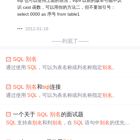
vfp 也可以使用上面的语法，vfp9 以前的版本可能不认
识 cast 函数，可以用你的方法二，但不要加引号：
select 0000 as 序号 from table1
2012-01-18
——到底了——
SQL
别名
通过使用
SQL
，可以为表名称或列名称指定
别名
。
SQL
别名
和
sql
连接
通过使用
SQL
，可以为表名称或列名称指定
别名
。
一个关于
SQL
别名
的面试题
SQL
支持表
别名
和列
别名
，在
SQL
语句中
别名
的优先级
比同名的表名和字段名更高。进一步来说，
SQL
和其他编
程语言一样，作用域或者生命周期越小的标识符在有效范