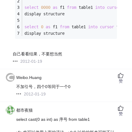
select
0000
as
 f1 
from
 table1 
into
cursor
 t1
display structure
select
0
as
 f1 
from
 table1 
into
cursor
 t2
display structure
自己看看结果，不要想当然
2012-01-19
Weibo.Huang
赞
不加引号，四个0等同于一个0
2012-01-19
都市夜猫
赞
select cast(0 as int) as 序号 from table1