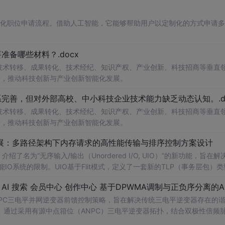
自动化职位申请流程。借助人工智能，它能够帮助用户以定制化的方式申请
备哪些材料？.docx
在技术转移、成果转化、技术经纪、知识产权、产业创新、科技招商等垂直
案，推动科技创新与产业创新智能化发展。
完善，但对外部高校、中小科技企业技术能力缺乏动态认知。.do
在技术转移、成果转化、技术经纪、知识产权、产业创新、科技招商等垂直
案，推动科技创新与产业创新智能化发展。
/O扩展：多路径架构下内存请求的高性能传输与排序控制方案设计
了名为“无序输入/输出（Unordered I/O, UIO）”的新功能，旨在解
能IO系统的限制。UIO基于Flit模式，定义了一套新的TLP（事务层包）
持多路径路由、提升系统效率并兼容现有生产者-消费者模型。文档详细说明了
NPC三电平并网逆变器前馈控制策略，旨在解决传统三电平逆变器存在的
通过采用有源中点箝位（ANPC）三电平逆变器拓扑，结合双极性倍频
制，构建了一套一体化的高性能并网控制体系。该体系不仅优化了逆变器