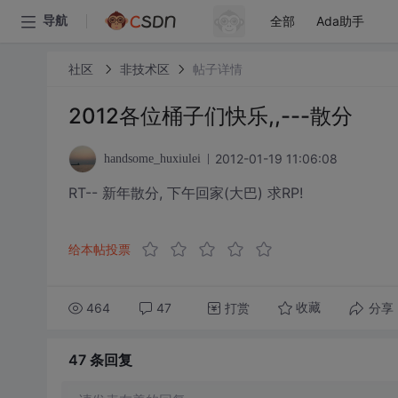
全部
Ada助手
导航
社区
非技术区
帖子详情
2012各位桶子们快乐,,---散分
2012-01-19 11:06:08
handsome_huxiulei
RT-- 新年散分, 下午回家(大巴) 求RP!
给本帖投票
464
47
打赏
分享
收藏
47 条
回复