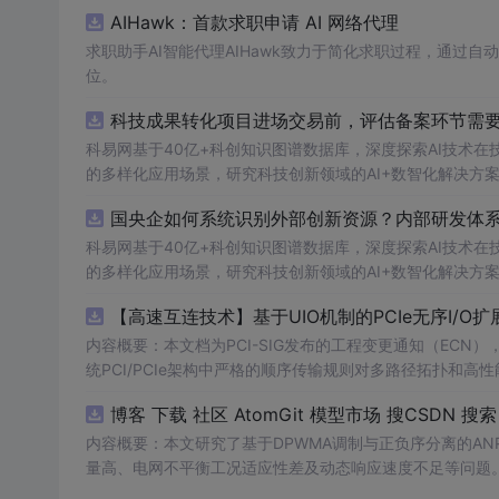
AIHawk：首款求职申请 AI 网络代理
求职助手AI智能代理AIHawk致力于简化求职过程，通过
位。
科技成果转化项目进场交易前，评估备案环节需要准
科易网基于40亿+科创知识图谱数据库，深度探索AI技术
的多样化应用场景，研究科技创新领域的AI+数智化解决方
国央企如何系统识别外部创新资源？内部研发体系
科易网基于40亿+科创知识图谱数据库，深度探索AI技术
的多样化应用场景，研究科技创新领域的AI+数智化解决方
【高速互连技术】基于UIO机制的PCIe无序I
内容概要：本文档为PCI-SIG发布的工程变更通知（ECN），介绍
统PCI/PCIe架构中严格的顺序传输规则对多路径拓扑和高性
规则，允许请求方（Requester）自主管理数据顺序，支
O
内容概要：本文研究了基于DPWMA调制与正负序分离的A
量高、电网不平衡工况适应性差及动态响应速度不足等问题。
调制（DPWMA）、正负序分离锁相技术和电网电压前馈控