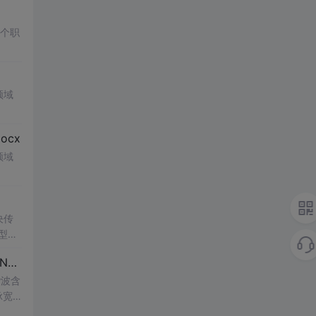
多个职
领域
cx
领域
决传
类型和
UI
博客 下载 社区 AtomGit 模型市场 搜CSDN 搜索 AI 搜索 会员中心 创作中心 基于DPWMA调制与正负序分离的ANPC三电平并网逆变器前馈控制策略研究（Simulink仿真实现）
谐波含
脉宽
的开