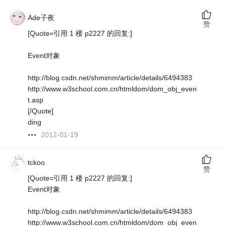
Ade子夜
赞
[Quote=引用 1 楼 p2227 的回复:]
Event对象
http://blog.csdn.net/shmimm/article/details/6494383
http://www.w3school.com.cn/htmldom/dom_obj_even
t.asp
[/Quote]
ding
2012-01-19
tckoo
赞
[Quote=引用 1 楼 p2227 的回复:]
Event对象
http://blog.csdn.net/shmimm/article/details/6494383
http://www.w3school.com.cn/htmldom/dom_obj_even