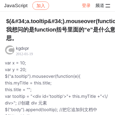
JavaScript
登录
频道
加入
帖子详情
社区
JavaScript
$(&#34;a.tooltip&#34;).mouseover(functio
我想问的是function括号里面的“e”是什么
思。
kgdxpr
2012-01-19
var x = 10;
var y = 20;
$("a.tooltip").mouseover(function(e){
this.myTitle = this.title;
this.title = "";
var tooltip = "<div id='tooltip'>"+ this.myTitle +"<\/
div>"; //创建 div 元素
$("body").append(tooltip); //把它追加到文档中