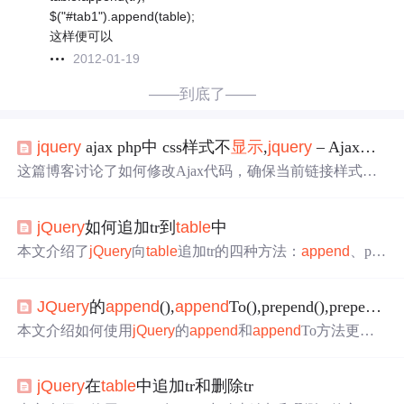
$("#tab1").append(table);
这样便可以
2012-01-19
——到底了——
jquery
ajax php中 css样式不
显示
,
jquery
– Ajax不会让css当前链接样式正常工作
这篇博客讨论了如何修改Ajax代码，确保当前链接样式正
确应用于实际的当前页面。主要内容涉及检查链接是否与
当前URL匹配，使用
jQuery
进行Ajax请求，并在成功后更
jQuery
如何追加tr到
table
中
新页面标题、历史记录以及内容。同时，文章提到了移除
旧的'current'类并将其添加到新选中的链接的父级'li'元素
本文介绍了
jQuery
向
table
追加tr的四种方法：
append
、pre
上，以保持导航的正确状态。
pend、after和before，并通过实例演示了如何实现点击按钮
后在表格数据区域增加一行。
JQuery
的
append
(),
append
To(),prepend(),prependTo()用法
本文介绍如何使用
jQuery
的
append
和
append
To方法更新H
TML页面中的
Table
数据。通过清空原有数据并循环遍历新
数据，动态创建并添加<tr>元素，实现前端页面数据的实
jQuery
在
table
中追加tr和删除tr
时更新。同时对比了
append
、prepend及其对应To版本函