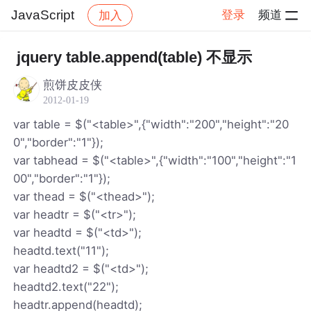
JavaScript
登录
频道
加入
帖子详情
社区
JavaScript
jquery table.append(table) 不显示
煎饼皮皮侠
2012-01-19
var table = $("<table>",{"width":"200","height":"20
0","border":"1"});
var tabhead = $("<table>",{"width":"100","height":"1
00","border":"1"});
var thead = $("<thead>");
var headtr = $("<tr>");
var headtd = $("<td>");
headtd.text("11");
var headtd2 = $("<td>");
headtd2.text("22");
headtr.append(headtd);