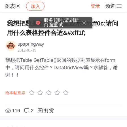
图表区
登录
频道
加入
帖子详情
社区
图表区
服务超时,请刷新
我想把数据放到表格里显示&#xff0c;请问
页面重试
用什么表格控件合适&#xff1f;
upspringway
2012-01-19
我想把Table GetTable()返回的数据列表显示在form
中，请问用什么控件？DataGridView吗？求解答，谢
谢！！
给本帖投票
116
2
打赏