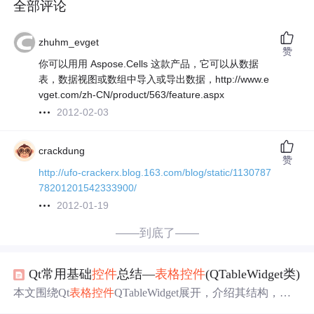
全部评论
zhuhm_evget
赞
你可以用用 Aspose.Cells 这款产品，它可以从数据
表，数据视图或数组中导入或导出数据，http://www.e
vget.com/zh-CN/product/563/feature.aspx
2012-02-03
crackdung
赞
http://ufo-crackerx.blog.163.com/blog/static/1130787
78201201542333900/
2012-01-19
——到底了——
Qt常用基础
控件
总结—
表格
控件
(QTableWidget类)
本文围绕Qt
表格
控件
QTableWidget展开，介绍其结构，包
括表头和单元格。阐述制作
表格
步骤，如设置行列数、表