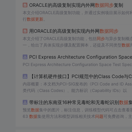
ORACLE的高级复制实现内外网
数据
同步
复制
本文介绍ORACLE高级复制功能，并通过实例项目展示如何
行
数据
更新
。
用ORACLE的高级复制实现内外网
数据
同步
本文介绍了ORACLE高级复制功能，包括
同步
与异步复制概
一，给出了具体实现步骤及配置脚本，还提及不同类型
数据
PCI Express Architecture Configuration Space 
PCI Express Architecture Configuration Space Test Specif
【计算机硬件接口】PCI规范中的Class Code与
内容概要：本文档为PCI-SIG发布的《PCI Code and ID As
类代码（Class Codes）、能力标识（Capability IDs）以
带标注的东南亚16种常见毒蛇和无毒蛇识别
数据
集
预览
数据
集中的图片，标注信息，训练模型代码可点击查看我的博客链接：http
63
数据
集使用方法和模型训练相关技术
问题
可免费咨询，