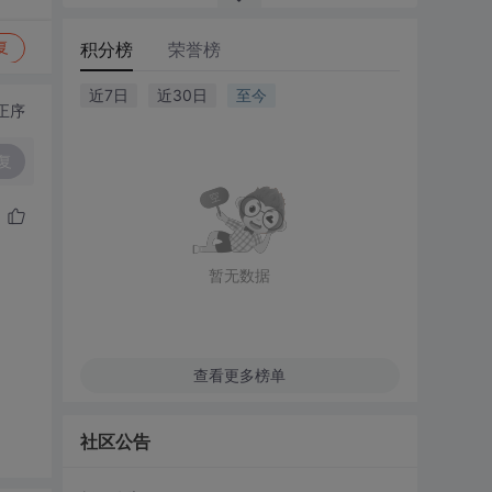
积分榜
荣誉榜
复
近7日
近30日
至今
正序
复
暂无数据
查看更多榜单
社区公告