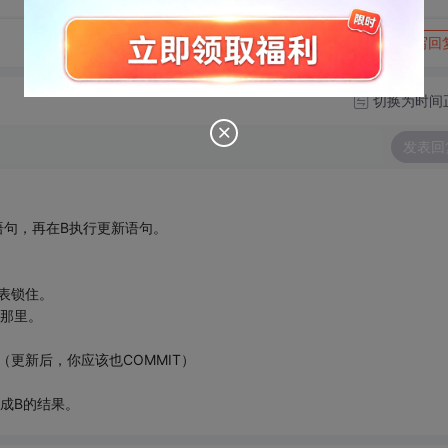
转发到动态
举报
写回
切换为时间
发表回
语句，再在B执行更新语句。
该表锁住。
在那里。
（更新后，你应该也COMMIT）
成B的结果。