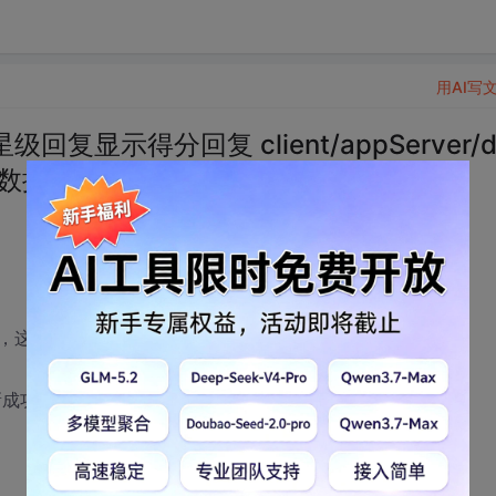
用AI写
示得分回复 client/appServer/d
条数据同步问题。。。
，这时：
成功？ 依据是什么？ 最佳实践， 依赖于具体需求？