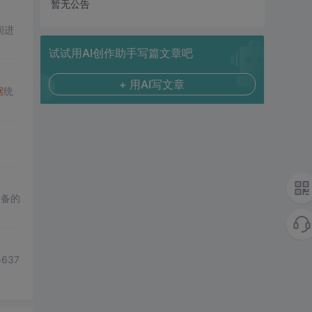
暂无公告
间进
试试用AI创作助手写篇文章吧
+ 用AI写文章
据
统
设备的
637