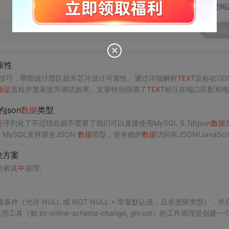
切换为时间
发表回
靠性
技巧，帮助设计团队提升芯片设计可靠性。通过详细解析
TEXT
反标在GDS
验证
流程并显著提升调试效率。文章特别强调了
TEXT
标注在端口匹配和电
的json
数据
类型
行
序列化了不过现在就不需要了我们可以直接使用MySQL 5.7的json
数据
，MySQL支持原生JSON
数据
类型，使有效的
数据
访问在JSON(JavaScr
ON格式的字符串，字符串
中
的列：自动
验证
...
决方案
分析其
中
原理。
 的严格条件（允许 NULL 或 NOT NULL + 常量默认值，且非受限类型），并
工具（如 pt-online-schema-change, gh-ost）的工作原理是创建一
nlog 捕获增量变更，逐步将原表
数据
拷贝到
新
表并同步增量变更，最后通