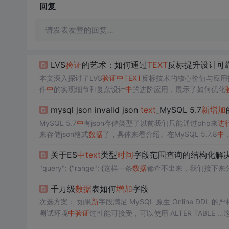
回复
请发表友善的回复…
LVS
验证
的艺术：如何通过
TEXT
反标提升设计可
本文深入探讨了LVS
验证
中
TEXT
反标技术的核心价值与应用
件
中
的实现细节和复杂设计
中
的进阶应用，展示了如何优化
络
验证
中
的关键作用。
mysql json invalid json
text
_MySQL 5.7
新
增加
MySQL 5.7
中
有json存储类型了以前我们只能通过php来
进
来存储json格式
数据
了，具体来看介绍。在MySQL 5.7.8
中
象符号)的文件。该 JSON
数据
类型提供了这些优点存储JS
关于ES
中
text
类型
时间
字段范围查询的结构化解
"query": {"range": {这样一条
数据
都查不出来，我们接下来
千万级
数据
表如何
增加
字段
次选方案： 如果
新
字段满足 MySQL 原生 Online DDL
测试环境
中
验证
过性能可接受，可以使用 ALTER TABLE …这些
原表结构相似的
新
表（包含
新
字段），然后通过触发器或 bi