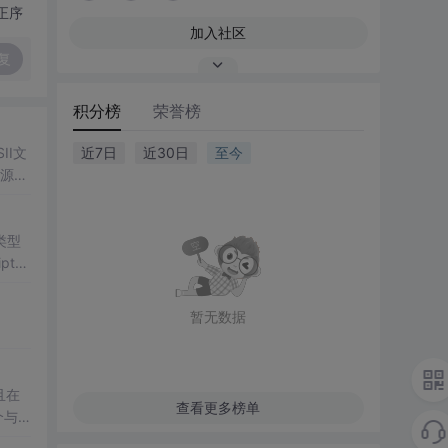
正序
加入社区
复
积分榜
荣誉榜
II文
近7日
近30日
至今
源网
类型
ipt对
暂无数据
且在
查看更多榜单
个与
过原