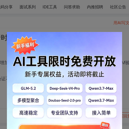
代码分享
面试系列
IDE工具
问答求助
内推招聘
社区公告
用AI写
行时间验证。。
 每次增加一行当在其中输入的数据的时候都要对其进行时间HHMM
验证不好判断 求高手 解答 （不是按确定按钮才验证的 用JS）
转发到动态
举报
写回