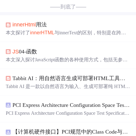
——到底了——
innerHtml
用法
本文探讨了
innerHTML
与innerText的区别，特别是在跨浏
览器环境下设置
innerHTML
时遇到的问题及解决方案。通
过具体实例展示了如何确保插入的脚本能在不同浏览器中
JS
04-函数
正确执行。
本文深入探讨JavaScript函数的各种使用方式，包括无参数
和有参数的函数，以及如何使用函数进行计算并返回结
果。通过实例展示了不同场景下函数的应用，如简单的问
Tabbit AI：用自然语言生成可部署HTML工具的零代码方案
候消息、计算乘法等。
Tabbit AI 是一款以自然语言为输入、生成可部署纯 HTML/
CSS/
JS
文件的零代码前端协作者。它聚焦于轻量级工具页
开发，拒绝黑盒托管，
输出
源码可控、可调试、可嵌入任
PCI Express Architecture Configuration Space Test Specification Revision 5.0, Version 1.0 (CB).pdf
意项目。核心能力是将结构化指令精准翻译为 DOM 交互
代码，不处理后端逻辑，强调 HTML 作为原子载体的极简
PCI Express Architecture Configuration Space Test Specificatio
生产力。实操需遵循指令四要素（功能、UI、交互、体
n Revision 5.0, Version 1.0 (CB).pdf
验），并完成校验、精修、封装三步优化，支持本地离
线、Nginx 静态部署及 GitHub Pages 分发。
【计算机硬件接口】PCI规范中的Class Code与Capability ID分配：设备功能分类及扩展能力标识系统设计