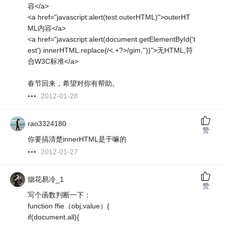
容</a>
<a href="javascript:alert(test.outerHTML)">outerHT
ML内容</a>
<a href="javascript:alert(document.getElementById('t
est').innerHTML.replace(/<.+?>/gim,''))">无HTML,符
合W3C标准</a>
春节回来，希望对你有帮助。
2012-01-28
rao3324180
赞
你要搞清楚innerHTML是干嘛的
2012-01-27
烟花易冷_1
赞
写个函数判断一下：
function ffie（obj,value）{
if(document.all){