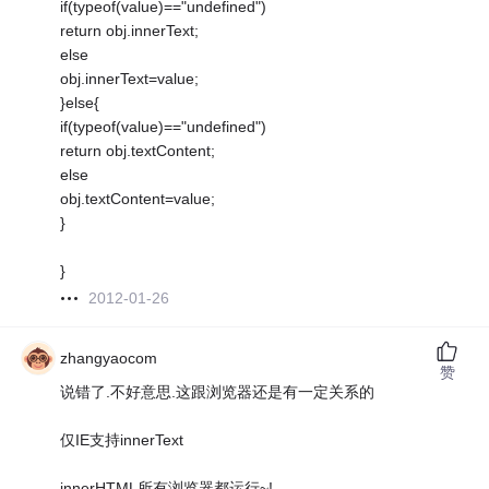
if(typeof(value)=="undefined")
return obj.innerText;
else
obj.innerText=value;
}else{
if(typeof(value)=="undefined")
return obj.textContent;
else
obj.textContent=value;
}
}
2012-01-26
zhangyaocom
赞
说错了.不好意思.这跟浏览器还是有一定关系的
仅IE支持innerText
innerHTML所有浏览器都运行~!