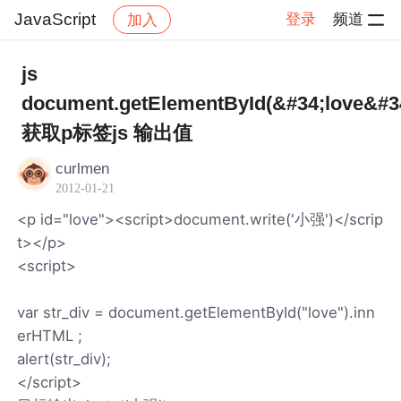
JavaScript
登录
频道
加入
帖子详情
社区
JavaScript
js
document.getElementById(&#34;love&#3
获取p标签js 输出值
curlmen
2012-01-21
<p id="love"><script>document.write('小强')</scrip
t></p>
<script>
var str_div = document.getElementById("love").inn
erHTML ;
alert(str_div);
</script>