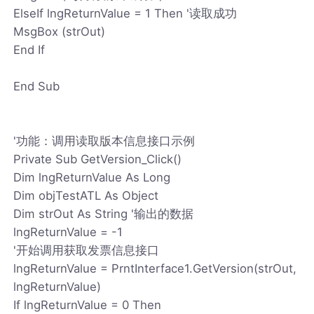
ElseIf lngReturnValue = 1 Then '读取成功
MsgBox (strOut)
End If
End Sub
'功能：调用读取版本信息接口示例
Private Sub GetVersion_Click()
Dim lngReturnValue As Long
Dim objTestATL As Object
Dim strOut As String '输出的数据
lngReturnValue = -1
'开始调用获取发票信息接口
lngReturnValue = PrntInterface1.GetVersion(strOut,
lngReturnValue)
If lngReturnValue = 0 Then