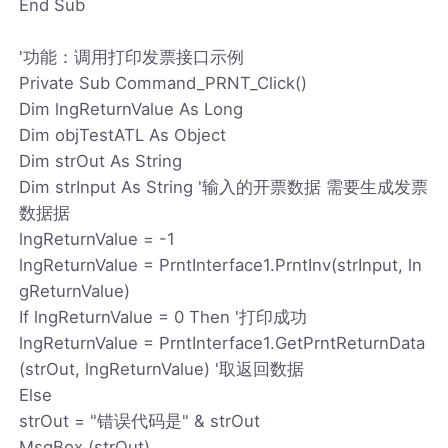
End Sub
'功能：调用打印发票接口示例
Private Sub Command_PRNT_Click()
Dim lngReturnValue As Long
Dim objTestATL As Object
Dim strOut As String
Dim strInput As String '输入的开票数据 需要生成发票
数据据
lngReturnValue = -1
lngReturnValue = PrntInterface1.PrntInv(strInput, ln
gReturnValue)
If lngReturnValue = 0 Then '打印成功
lngReturnValue = PrntInterface1.GetPrntReturnData
(strOut, lngReturnValue) '取返回数据
Else
strOut = "错误代码是" & strOut
MsgBox (strOut)