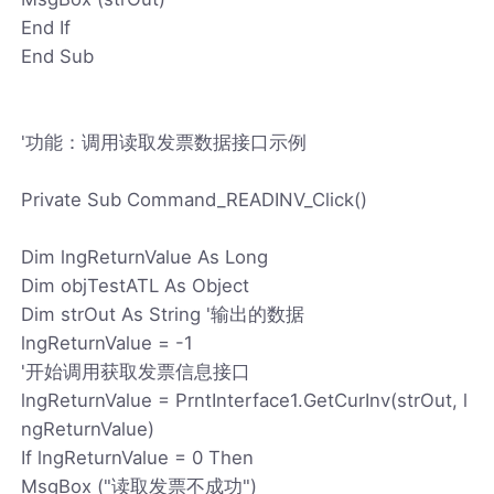
End If
End Sub
'功能：调用读取发票数据接口示例
Private Sub Command_READINV_Click()
Dim lngReturnValue As Long
Dim objTestATL As Object
Dim strOut As String '输出的数据
lngReturnValue = -1
'开始调用获取发票信息接口
lngReturnValue = PrntInterface1.GetCurInv(strOut, l
ngReturnValue)
If lngReturnValue = 0 Then
MsgBox ("读取发票不成功")