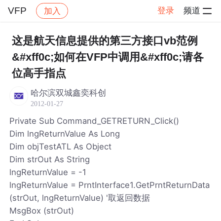
VFP
登录
频道
加入
帖子详情
社区
VFP
这是航天信息提供的第三方接口vb范例
&#xff0c;如何在VFP中调用&#xff0c;请各
位高手指点
哈尔滨双城鑫奕科创
2012-01-27
Private Sub Command_GETRETURN_Click()
Dim lngReturnValue As Long
Dim objTestATL As Object
Dim strOut As String
lngReturnValue = -1
lngReturnValue = PrntInterface1.GetPrntReturnData
(strOut, lngReturnValue) '取返回数据
MsgBox (strOut)