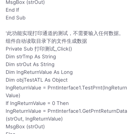
MsgBox (strOut)
End If
End Sub
'此功能实现打印通道的测试，不需要输入任何数据。
组件自动读取目录下的文件生成数据
Private Sub 打印测试_Click()
Dim strTmp As String
Dim strOut As String
Dim lngReturnValue As Long
Dim objTestATL As Object
lngReturnValue = PrntInterface1.TestPrnt(lngReturn
Value)
If lngReturnValue = 0 Then
lngReturnValue = PrntInterface1.GetPrntReturnData
(strOut, lngReturnValue)
MsgBox (strOut)