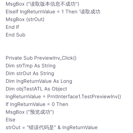
MsgBox ("读取版本信息不成功")
ElseIf lngReturnValue = 1 Then '读取成功
MsgBox (strOut)
End If
End Sub
Private Sub PreviewInv_Click()
Dim strTmp As String
Dim strOut As String
Dim lngReturnValue As Long
Dim objTestATL As Object
lngReturnValue = PrntInterface1.TestPreviewInv()
If lngReturnValue = 0 Then
MsgBox ("预览成功")
Else
strOut = "错误代码是" & lngReturnValue