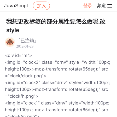
JavaScript
登录
频道
加入
帖子详情
社区
JavaScript
我想更改标签的部分属性要怎么做呢,改
style
「已注销」
2012-01-29
<div id="m">
<img id="clock3" class="drnv" style="width:100px;
height:100px;-moz-transform: rotate(65deg);" src
="clock/clock.png">
<img id="clock2" class="drnv" style="width:100px;
height:100px;-moz-transform: rotate(65deg);" src
="clock/h.png">
<img id="clock1" class="drnv" style="width:100px;
height:100px;-moz-transform: rotate(65deg);" src
="clock/m.png">