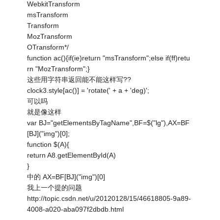
WebkitTransform
msTransform
Transform
MozTransform
OTransform*/
function ac(){if(ie)return "msTransform";else if(ff)retu
rn "MozTransform";}
这些用字符串返回能不能这样写??
clock3.style[ac()] = 'rotate(' + a + 'deg)';
可以吗
就是像这样
var BJ="getElementsByTagName",BF=$("lg"),AX=BF
[BJ]("img")[0];
function $(A){
return A8.getElementById(A)
}
中的 AX=BF[BJ]("img")[0]
我上一个提的问题
http://topic.csdn.net/u/20120128/15/46618805-9a89-
4008-a020-aba097f2dbdb.html