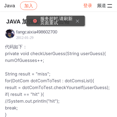
Java
登录
频道
加入
帖子详情
社区
Java
服务超时,请刷新
JAVA 加强版for编译出错
页面重试
fangcaixia498602700
2012-01-29
代码如下：
private void checkUserGuess(String userGuess){
numOfGuesses++;
String result = "miss";
for(DotCom dotComToTest : dotComsList){
result = dotComToTest.checkYourself(userGuess);
if( result == "hit" ){
//System.out.println("hit");
break;
}