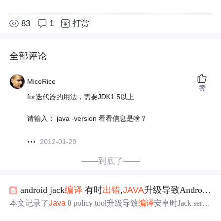
83
1
打赏
全部评论
MiceRice
赞
for迭代器的用法，需要JDK1.5以上
请输入： java -version 看看信息是啥？
2012-01-29
——到底了——
android jack
编译
有时
出错
,
JAVA
升级导致Android
编
本文记录了
Java
8 policy tool升级导致
编译
安卓时Jack serve
r
出错
的问题。介绍了调试方法，如添加 -D
java
x.net.debug