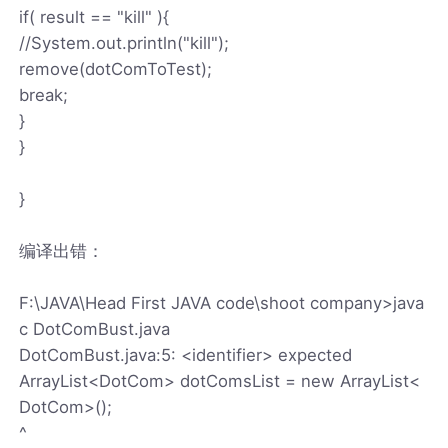
if( result == "kill" ){
//System.out.println("kill");
remove(dotComToTest);
break;
}
}
}
编译出错：
F:\JAVA\Head First JAVA code\shoot company>java
c DotComBust.java
DotComBust.java:5: <identifier> expected
ArrayList<DotCom> dotComsList = new ArrayList<
DotCom>();
^