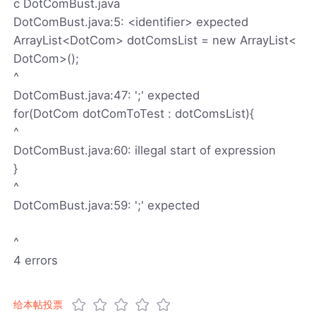
c DotComBust.java
DotComBust.java:5: <identifier> expected
ArrayList<DotCom> dotComsList = new ArrayList<
DotCom>();
^
DotComBust.java:47: ';' expected
for(DotCom dotComToTest : dotComsList){
^
DotComBust.java:60: illegal start of expression
}
^
DotComBust.java:59: ';' expected
^
4 errors
给本帖投票