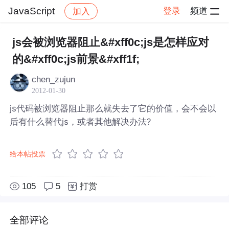
JavaScript
登录
频道
加入
帖子详情
社区
JavaScript
js会被浏览器阻止&#xff0c;js是怎样应对
的&#xff0c;js前景&#xff1f;
chen_zujun
2012-01-30
js代码被浏览器阻止那么就失去了它的价值，会不会以
后有什么替代js，或者其他解决办法?
给本帖投票
105
5
打赏
全部评论