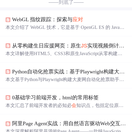
——到底了——
WebGL 指纹跟踪：探索与
应对
本文介绍了 WebGL 技术，它是基于 OpenGL ES 的 JavaScr
ipt API，可在
浏览器
实现高性能图形渲染，有跨平台等优
势，应用于游戏、VR 等领域。还对比了 WebGL 与 Canva
从零构建生日应援网页：原生
JS
实现视频倒计时与交互卡片
s，阐述了 WebGL 指纹跟踪原理、安全隐患，并给出禁用
WebGL、用插件、采用隐私
浏览器
等防泄露方法。
本文详解使用HTML5、CSS3和原生JavaScript从零构建生
日应援网页的全过程，涵盖全屏背景视频适配、精确倒计
时逻辑（基于Date API与setInterval）、交互式祝福卡片动
Python自动化抢票实战：基于Playwright构建大麦网抢票助手
态渲染、背景音乐控制（含自动播放策略），以及响应式
布局、资源优化与静态部署方案。重点突出前端多媒体处
本文基于Python与Playwright构建大麦网自动化抢票助手，
理、时间同步、无障碍交互与性能最佳实践。
涵盖环境搭建、登录模块、票档选择、订单提交等核心功
能实现，并深入探讨网络请求拦截、智能等待、验证码
应
0基础学习前端开发，html的常用标签
对
及风控规避等性能优化策略。强调模拟真实
浏览器
行
为，在合规前提下提升抢票成功率，同时警示法律与道德
本文汇总了前端开发者的必知必
会
知识点，包括定位原
边界。
理、跨域、XML与
JS
ON对比、Webpack理解、网络通信
等。深入探讨了项目实践、性能优化、架构理解等热点话
阿里Page Agent实战：用自然语言驱动Web交互的前端AI智能体
题，助你
应对
面试挑战。
本文深度解析阿里开源的Page Agent——一款纯JavaScript