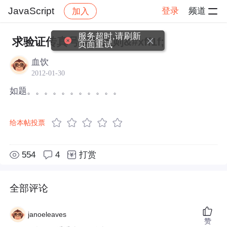
JavaScript
登录
频道
加入
帖子详情
社区
JavaScript
服务超时,请刷新
求验证传真号码的正则&#xff1f;
页面重试
血饮
2012-01-30
如题。。。。。。。。。。。
给本帖投票
554
4
打赏
全部评论
janoeleaves
赞