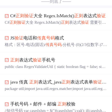
——到底了——
C#
正则
验证
大全 Regex.IsMatch()
正则
表达式
验证
C#
正则
验证
大全 Regex.IsMatch()
正则
表达式
验证
需要引入
命名空间 using System.Text.RegularExpressions; #region
验证
文本框输入为数字 /// <summary> ///
验证
是不是数字（包含
JS
验证
电话和
传真号码
格式
整数和小数） /// </summary> /// ...
格式：区号-电话(固话)/
传真号码
-分机号 (0)(2/3位数字-)7/8
位数字(-1到8位数字) ‍ 如：021-88888888-8888、88888888、
88888888-88、21-88888888、0556-88888888等等 写法一：
正则
表达式
验证
手机号
function checktel(){ var obj = document.getElementById("tel");
var
public class RegexValidateUtil { static boolean flag = false; static
String regex = ""; public static boolean check(String str, String re
gex) { try { Pattern pattern ...
java 传真
正则
表达式_java
正则
表达式表单
验证
类工
package util;import java.util.regex.matcher;import java.util.rege
x.pattern;/*** 使用
正则
表达式进行表单
验证
**/public class re
gexvalidateutil {static boolean flag = false;static string regex =
手机号码 + 邮件 + 邮编
正则
校验
"";public static boole...
//短信号码 var casedxhm = $("#casedxhm").val(); if(casedxhm)