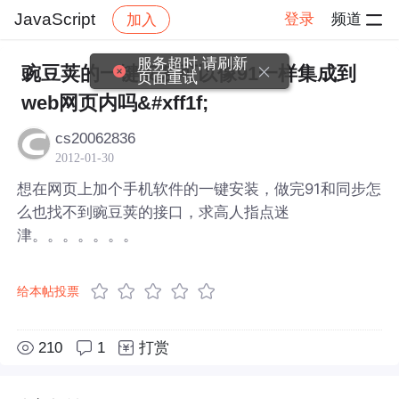
JavaScript
登录
频道
加入
帖子详情
社区
JavaScript
服务超时,请刷新
豌豆荚的一键安装可以像91一样集成到
页面重试
web网页内吗&#xff1f;
cs20062836
2012-01-30
想在网页上加个手机软件的一键安装，做完91和同步怎
么也找不到豌豆荚的接口，求高人指点迷
津。。。。。。。
给本帖投票
210
1
打赏