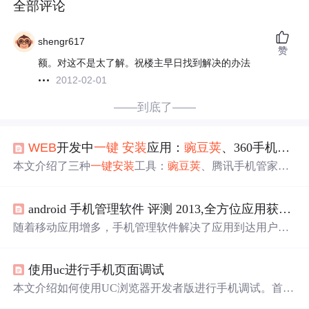
全部评论
shengr617
赞
额。对这不是太了解。祝楼主早日找到解决的办法
2012-02-01
——到底了——
WEB
开发中
一键
安装
应用：
豌豆荚
、360手机助手、腾讯手机管家、
本文介绍了三种
一键
安装
工具：
豌豆荚
、腾讯手机管家、
9
1
助手的使用方法，包括如何在网站上添加调用API的JavaS
cript代码，如何在页面上加入
安装
按钮，以及具体实现步
android 手机管理软件 评测 2013,全方位应用获取 手机管理软件
骤。
随着移动应用增多，手机管理软件解决了应用到达用户的
问题。国内流行的手机管理软件众多，其中
豌豆荚
表现出
色。它聚集国内主流应用市场，提供PC端、手机端和
Web
使用uc进行手机页面调试
端三种应用
安装
方式，能让用户便捷地搜索、
安装
和升级
应用，实用性强。
本文介绍如何使用UC浏览器开发者版进行手机调试。首先
需在手机上
安装
UC浏览器开发者版，在PC端
安装
Chrome