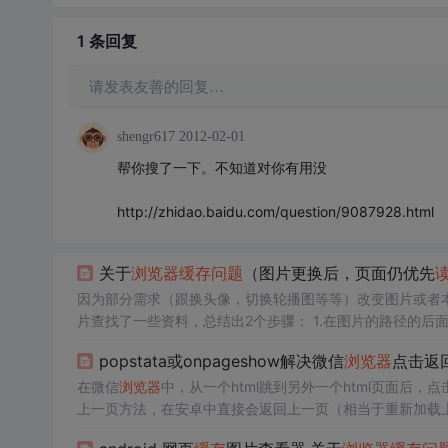
1 条
回复
请发表友善的回复…
shengr617
2012-02-01
帮你搜了一下。不知道对你有用没
http://zhidao.baidu.com/question/9087928.html
关于
浏览器
缓存
问题
（图片更换后，页面仍优先
因为部分需求（跟换头像，切换轮播图等等）改变图片或者
（移动端设备）认为每次加载的
popstata或onpageshow解决微信
浏览器
点击返
在微信
浏览器
中，从一个html跳到另外一个html页面后，点
上一页方法，在安卓中直接会返回上一页（相当于重新加载上
页是，
浏览器
会
读取
缓存
中的页面内容（回到上一页，会保