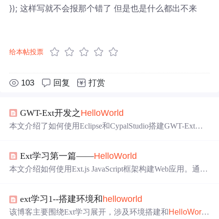
}); 这样写就不会报那个错了 但是也是什么都出不来
给本帖投票
103
回复
打赏
GWT-Ext开发之
Hello
World
本文介绍了如何使用Eclipse和CypalStudio搭建GWT-Ext开
发环境，通过示例展示了如何创建第一个
Hello
GWT-Ext文
件，以及如何将工程部署到Tomcat容器中。此外，还讲解
Ext学习第一篇——
Hello
World
了如何配置运行环境，搭建控件演示平台框架，最终实现
了GWT-Ext控件的展示与交互。
本文介绍如何使用Ext.js JavaScript框架构建Web应用。通过
在WebStorm环境中设置必要的文件和资源，实现了一个简
单的示例程序。文章还解释了Ext.js的核心概念及其在不同
ext学习1--搭建环境和
hello
world
平台上的应用。
该博客主要围绕Ext学习展开，涉及环境搭建和
Hello
World