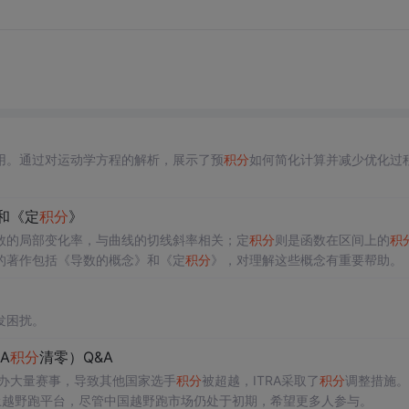
用。通过对运动学方程的解析，展示了预
积分
如何简化计算并减少优化过
和《定
积分
》
数的局部变化率，与曲线的切线斜率相关；定
积分
则是函数在区间上的
积
的著作包括《导数的概念》和《定
积分
》，对理解这些概念有重要帮助。
发困扰。
A
积分
清零）Q&A
举办大量赛事，导致其他国家选手
积分
被超越，ITRA采取了
积分
调整措施。
土越野跑平台，尽管中国越野跑市场仍处于初期，希望更多人参与。