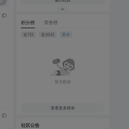
复
积分榜
荣誉榜
近7日
近30日
至今
暂无数据
查看更多榜单
社区公告