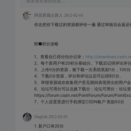
请发表友善的回复…
阿花君霸占路人
2012-02-01
你去把你下载过的资源都评价一遍 通过审核后会返还
附■积分攻略
1、查看自己得分扣分记录：
http://download.csdn.n
2、每个新用户有20积分基础分。下载后记得评论评
3、上传0分的资源，被下载一次系统奖励1分，100
4、下载0分资源，评分和评论以后可以得到1分。
5、举报资源或在收集用户意见期间表现突出的用户会视
6、论坛可用分可以兑换下载分：论坛可用分：论坛资
https://forum.csdn.net/PointForum/Forum/PointEx
7、个人设置里进行手机绑定CSDN账户 奖励50分
Dogfish
2012-02-01
1. 新户口有20分