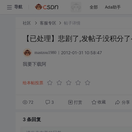
全部
Ada助手
导航
社区
客服专区
帖子详情
【已处理】悲剧了,发帖子没积分了
2012-01-31 10:58:47
mastzou1980
我要下载阿
给本帖投票
72
3
打赏
分享
收藏
3 条
回复