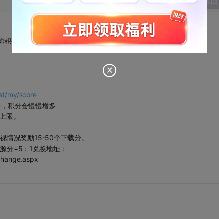
发表回
你积分的。
et/my/score
分，积分会慢慢增多
分上限。
情况奖励15-50个下载分。
源分=5：1兑换地址：
change.aspx