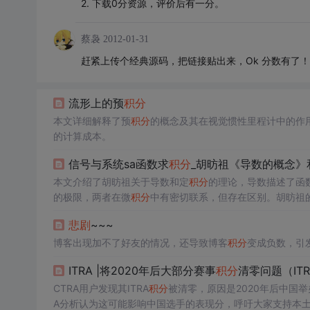
2. 下载0分资源，评价后有一分。
蔡袅
2012-01-31
赶紧上传个经典源码，把链接贴出来，Ok 分数有了！
流形上的预
积分
本文详细解释了预
积分
的概念及其在视觉惯性里程计中的作
的计算成本。
信号与系统sa函数求
积分
_胡昉祖《导数的概念》
本文介绍了胡昉祖关于导数和定
积分
的理论，导数描述了函
的极限，两者在微
积分
中有密切联系，但存在区别。胡昉祖
悲剧
~~~
博客出现加不了好友的情况，还导致博客
积分
变成负数，引
ITRA |将2020年后大部分赛事
积分
清零问题（ITR
CTRA用户发现其ITRA
积分
被清零，原因是2020年后中国
A分析认为这可能影响中国选手的表现分，呼吁大家支持本