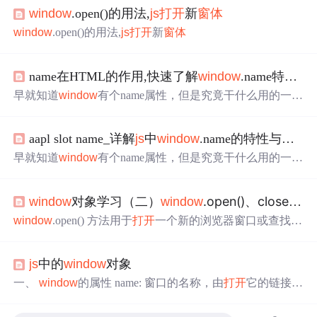
window
.open()的用法,
js
打开
新
窗体
window
.open()的用法,
js
打开
新
窗体
name在HTML的作用,快速了解
window
.name特性与作用
早就知道
window
有个name属性，但是究竟干什么用的一直
不知道，今天花时间好好研究测试了下，发现是个有意思
的
JS
API属性。所有浏览器都有个
window
.name
window
.na
aapl slot name_详解
js
中
window
.name的特性与作用-
j
me是一个所有浏览器都有的属性，表示浏览器窗口的名
称，默认是一个空字符串，所有浏览器都是个空字符串。
早就知道
window
有个name属性，但是究竟干什么用的一直
这是一个可读可写的属性，语法如下：string =
window
.na
不知道，今天花时间好好研究测试了下，发现是个有意思
me;
window
.name = strin...
的
JS
API属性。推荐教程：《JavaScript视频教程》所有浏
对象学习（二）
.open()、close()方法，以及有时只能
window
window
览器都有个是一个所有浏览器都有的属性，表示浏览器窗
口的名称，默认是一个空字符串，所有浏览器都是个空字
window
.open() 方法用于
打开
一个新的浏览器窗口或查找一
符串。这是一个可读可写的属性，语法如下：string = ; = str
个已命名的窗口。 方法格式：
window
.open(URL,Name, C
ing;例如： = 'zhangxinxu';...
onfiguration) URL 要新
打开
页面的URL，如果
没有
指定UR
js
中的
window
对象
L，
打开
一个新的空白窗口 Name 为新
打开
窗口的名字，可
以通过此名字获取该窗口对象，当然新
打开
窗口的名字除
一、
window
的属性 name: 窗口的名称，由
打开
它的链接()
了可以是自定义的值以外，还可以是以下几个值，与超链
或框架页()或某一个窗口调用的open()方法 status: 窗口下面
接a的target属性值相...
的状态栏所显示的内容。通过对
window
.status赋值，可以