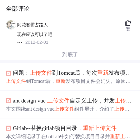
全部评论
阿花君霸占路人
赞
现在应该可以了吧
2012-02-01
——到底了——
问题：
上传文件
到Tomcat后，每次
重新
发布项目，之前上传的文件莫名其妙消失了
上传文件
到Tomcat后，
重新
发布项目文件会消失。原因是T
omcat
重新
发布覆盖项目。解决方法有使用Eclipse自带的To
mcat、将上传路径改到WebApps目录之外。实际部署上线
ant design vue
上传文件
自定义上传，并发
上传文件
后一般不会有此问题，若需
重新
部署可提前备份文件，也
可将路径放项目外并修改server.xml。
本文围绕ant design vue
上传文件
组件展开，介绍了
上传文
件
前使用防抖避免重复调用上传函数，对并发请求进行详
细解析并给出处理函数，阐述上传函数的详细逻辑、文件
Gitlab--替换gitlab项目目录，
重新
上传文件
类型检查和上传操作，还提及
重新
上传、取消上传以及文
件状态回调等内容。
本文详细记录了在GitLab中如何替换项目目录并
重新
上传