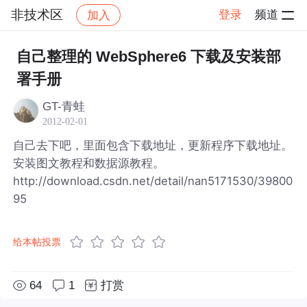
非技术区
登录
频道
加入
帖子详情
社区
非技术区
自己整理的 WebSphere6 下载及安装部
署手册
GT-青蛙
2012-02-01
自己去下吧，里面包含下载地址，更新程序下载地址。
安装图文教程和数据源教程。
http://download.csdn.net/detail/nan5171530/39800
95
给本帖投票
64
1
打赏