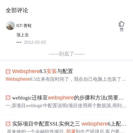
全部评论
GT-青蛙
赞
顶上去
2012-02-02
——到底了——
Websphere
8.5
安装
与配置
Websphere
8.5出来有段时间了，我在自己电脑上也装了一
个感受一下。顺便将整个
安装
过程，截图制作成
安装
手册
。
Websphere
8.5
安装
文档中，主要记录了一下内容：
weblogic迁移至
websphere
的步骤和方法(简要步骤说明,随笔写的,有点乱,有空再
1、从IBM官方网站
下载
下列软件包，官方上提供的是压缩
包，本人将各个分包解压合并，制作成ISO文件。（只是
一,原项目weblogic中配置说明(项目使用两个数据源,用到了
一张做好的图片，没有IBM官方的
下载
地址；也没有将
下
sessionBean和entityBean)1,一个jdbc pool连接池,两个DataSou
载
下载
的
安装
包，解压、
整理
、制作成ISO的方法）
rce数据源(一个是TX,一个是非TX) *如何区分WAS中的两
实际项目中配置SSL实例之三
websphere
6上配置ssl(共4篇)
种数据源？2,ejb的
部署
(原使用weblogic.xml),以及使用jndi
查找EJB的方式 *迁移需要修改的三个weblogic配置文件:we
原来做的一个金融软件项目,
部署
到生产环境后,客户要求