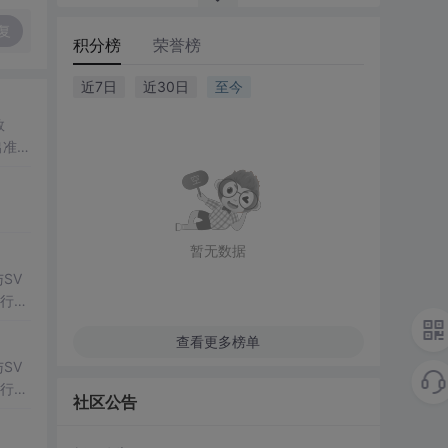
复
积分榜
荣誉榜
近7日
近30日
至今
数
出准确
常方
暂无数据
SV
行np
项目
查看更多榜单
SV
行np
社区公告
项目