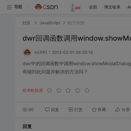
全部
博文收录
A
导航
社区
JavaScript
帖子详情
dwr回调函数调用window.showMod
2012-02-01 06:25:16
zyl2001
dwr中的回调函数中调用window.showModalDial
有碰到此问题并解决的方法吗？
给本帖投票
90
回复
打赏
分享
收藏
回复