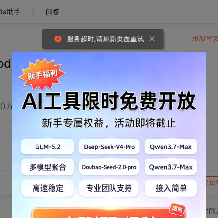
da助手
问答
用AI写
服务超时,请刷新页面重试
alDialog
og()方法在IE8下无法调用。
转发到动态
举报
写回
切换为时间