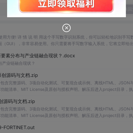
发表回
，使用方便! 详 情 说 明 用这个手写数字识别系统，你可以轻松地识别手写
（GUI），非常容易使用。你只需要将手写数字输入系统，它将立即给
、工作还是日常生活，都能为你提供快速和准确的识别服务。它是一个非
素分布与产业链融合现状？.docx
与产业链融合现状？
.0-原创源码与文档.zip
包含完整源码、3项自动化测试、可复现合成示例、离线HTML、JSON与
能清单、MIT License及原创与授权声明。解压后进入project目录，执
告，也可通过本地静态服务器打开网页。运行时零第三方依赖，不包含热点产品或开源
.0-原创源码与文档.zip
。适合前端开发、AI应用工程、测试审计和课程实践。
包含完整源码、3项自动化测试、可复现合成示例、离线HTML、JSON与
能清单、MIT License及原创与授权声明。解压后进入project目录，执
告，也可通过本地静态服务器打开网页。运行时零第三方依赖，不包含热点产品或开源
29-FORTINET.out
。适合前端开发、AI应用工程、测试审计和课程实践。