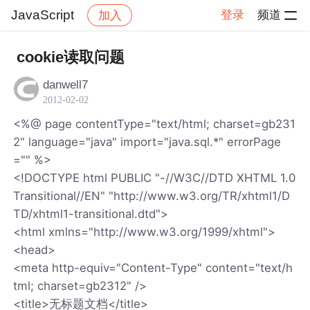
JavaScript
登录
频道
加入
帖子详情
社区
JavaScript
cookie读取问题
danwell7
2012-02-02
<%@ page contentType="text/html; charset=gb231
2" language="java" import="java.sql.*" errorPage
="" %>
<!DOCTYPE html PUBLIC "-//W3C//DTD XHTML 1.0
Transitional//EN" "http://www.w3.org/TR/xhtml1/D
TD/xhtml1-transitional.dtd">
<html xmlns="http://www.w3.org/1999/xhtml">
<head>
<meta http-equiv="Content-Type" content="text/h
tml; charset=gb2312" />
<title>无标题文档</title>