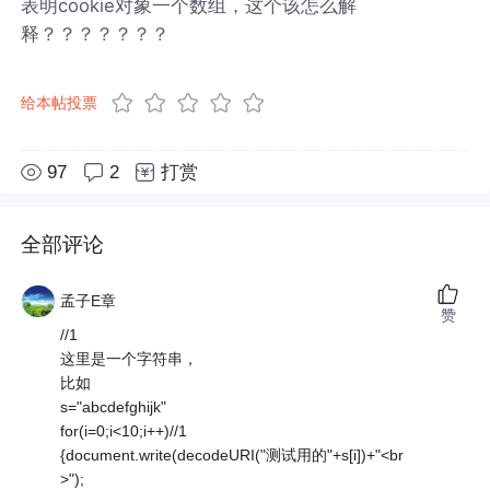
表明cookie对象一个数组，这个该怎么解
释？？？？？？？
给本帖投票
97
2
打赏
全部评论
孟子E章
赞
//1
这里是一个字符串，
比如
s="abcdefghijk"
for(i=0;i<10;i++)//1
{document.write(decodeURI("测试用的"+s[i])+"<br
>");