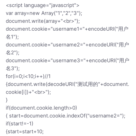
<script language="javascript">
var array=new Array("1","2","3");
document.write(array+"<br>");
document.cookie="username1="+encodeURI("用户
名1");
document.cookie="username2="+encodeURI("用户
名2");
document.cookie="username3="+encodeURI("用户
名3");
for(i=0;i<10;i++)//1
{document.write(decodeURI("测试用的"+document.
cookie[i])+"<br>");
}
if(document.cookie.length>0)
{ start=document.cookie.indexOf("username2=");
if(start!=-1)
{start=start+10;