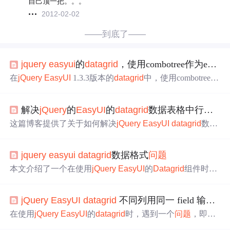
自己顶一把。。。
2012-02-02
——到底了——
jquery
easyui
的
datagrid
，使用combotree作为editor不能多选的
在
jQuery
EasyUI
1.3.3版本的
datagrid
中，使用combotree作
为编辑器时遇到多选功能缺失的
问题
，这被确认为一个bu
g。通过查阅资料和社区解答，发现可以进行代码修改来实
解决
jQuery
的
EasyUI
的
datagrid
数据表格中行的垂直居中
现多选功能。感谢javaeye论坛上的分享，但遗憾无法直接
留言。本文将提供一种扩展解决方案，以备后续可能遇到
这篇博客提供了关于如何解决
jQuery
EasyUI
datagrid
数据
的类似bug。
表格中行垂直居中的方法，参考了两篇相关文章，分别是
《解决
jQuery
的
EasyUI
的
datagrid
数据表格中行的垂直居
jquery
easyui
datagrid
数据格式
问题
中
问题
》和来自cnblogs的详细教程。文章适用于前端开发
者，特别是使用
jQuery
EasyUI
的人员。
本文介绍了一个在使用
jQuery
EasyUI
的
Datagrid
组件时遇
到的
问题
：若数据中含有Tab符，会导致
Datagrid
加载失
败。文章提供了具体的解决方案，即将含有Tab符的数据进
jQuery
EasyUI
datagrid
不同列用同一 field 输出时没有 formatter
行修正。
在使用
jQuery
EasyUI
的
datagrid
时，遇到一个
问题
，即当
多列使用同一个field（如username）时，后几列的formatter