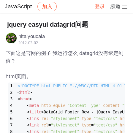
JavaScript
登录
频道
加入
帖子详情
社区
JavaScript
jquery easyui datagrid问题
nitaiyoucala
2012-02-02
下面这是官网的例子 我运行怎么 datagrid没有绑定到
值？
html页面。
<!DOCTYPE 
html
PUBLIC
"-//W3C//DTD HTML 4.01 Tra
<
html
>
<
head
>
<
meta
http-equiv
=
"Content-Type"
content
=
"tex
<
title
>
DataGrid Footer Row - jQuery EasyUI D
<
link
rel
=
"stylesheet"
type
=
"text/css"
href
=
<
link
rel
=
"stylesheet"
type
=
"text/css"
href
=
<
link
rel
=
"stylesheet"
type
=
"text/css"
href
=