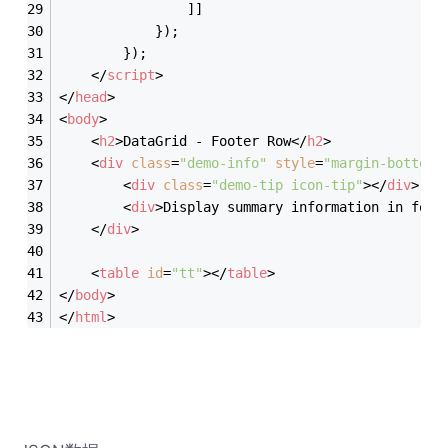
				]]
			});
		});
</
script
>
</
head
>
<
body
>
<
h2
>
DataGrid - Footer Row
</
h2
>
<
div
class
=
"demo-info"
style
=
"margin-bottom:
<
div
class
=
"demo-tip icon-tip"
>
</
div
>
<
div
>
Display summary information in foot
</
div
>
<
table
id
=
"tt"
>
</
table
>
</
body
>
</
html
>