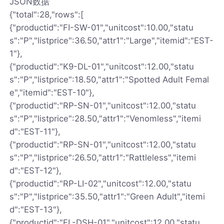
JSON数据
{"total":28,"rows":[
{"productid":"FI-SW-01","unitcost":10.00,"statu
s":"P","listprice":36.50,"attr1":"Large","itemid":"EST-
1"},
{"productid":"K9-DL-01","unitcost":12.00,"statu
s":"P","listprice":18.50,"attr1":"Spotted Adult Femal
e","itemid":"EST-10"},
{"productid":"RP-SN-01","unitcost":12.00,"statu
s":"P","listprice":28.50,"attr1":"Venomless","itemi
d":"EST-11"},
{"productid":"RP-SN-01","unitcost":12.00,"statu
s":"P","listprice":26.50,"attr1":"Rattleless","itemi
d":"EST-12"},
{"productid":"RP-LI-02","unitcost":12.00,"statu
s":"P","listprice":35.50,"attr1":"Green Adult","itemi
d":"EST-13"},
{"productid":"FL-DSH-01","unitcost":12.00,"statu