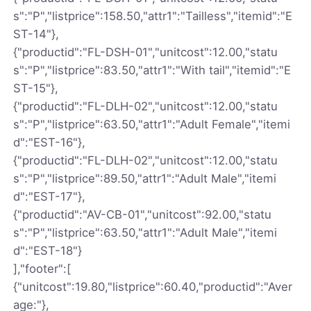
s":"P","listprice":158.50,"attr1":"Tailless","itemid":"E
ST-14"},
{"productid":"FL-DSH-01","unitcost":12.00,"statu
s":"P","listprice":83.50,"attr1":"With tail","itemid":"E
ST-15"},
{"productid":"FL-DLH-02","unitcost":12.00,"statu
s":"P","listprice":63.50,"attr1":"Adult Female","itemi
d":"EST-16"},
{"productid":"FL-DLH-02","unitcost":12.00,"statu
s":"P","listprice":89.50,"attr1":"Adult Male","itemi
d":"EST-17"},
{"productid":"AV-CB-01","unitcost":92.00,"statu
s":"P","listprice":63.50,"attr1":"Adult Male","itemi
d":"EST-18"}
],"footer":[
{"unitcost":19.80,"listprice":60.40,"productid":"Aver
age:"},