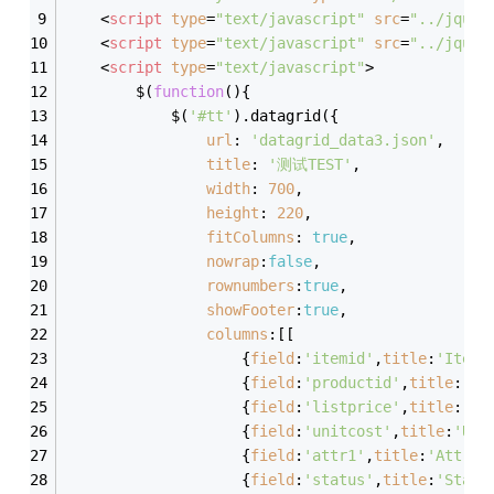
<
script
type
=
"text/javascript"
src
=
"../jquer
<
script
type
=
"text/javascript"
src
=
"../jquer
<
script
type
=
"text/javascript"
>
		$(
function
(
)
{
			$(
'#tt'
).datagrid({
url
: 
'datagrid_data3.json'
,
title
: 
'测试TEST'
,
width
: 
700
,
height
: 
220
,
fitColumns
: 
true
,
nowrap
:
false
,
rownumbers
:
true
,
showFooter
:
true
,
columns
:[[
					{
field
:
'itemid'
,
title
:
'Item 
					{
field
:
'productid'
,
title
:
'Pr
					{
field
:
'listprice'
,
title
:
'Li
					{
field
:
'unitcost'
,
title
:
'Uni
					{
field
:
'attr1'
,
title
:
'Attrib
					{
field
:
'status'
,
title
:
'Statu