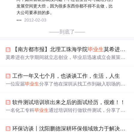
发展空间更大些，因为很多东西你都不得不去做，比
大公司要承担的多。
2012-02-03
——到底了——
【南方都市报】北理工珠海学院
毕业生
莫希进：大一就决定创业
莫希进在大学期间就立志创业，毕业后迅速成立会展策划
公司
。仅两年时间，
公司
营业额从90万增长至近600万，成
功扩展至广佛地区。面对挑战，莫希进凭借出色的解决方
工作一年又七个月，也谈谈工作，生活，人生
案和坚持不懈的努力赢得客户信任。
一位应届
毕业生
分享了他在深圳从找工作到融入职场的经
历，包括选择职业方向、面试过程、加入初创
公司
后的挑
战及成长。
软件测试培训班出来之后的面试经历，很难！！
一名化工专科
毕业生
通过培训转行做软件测试，分享了其
在找工作的过程中面试20多家
公司
的经历，包括遇到的多
是初创或小型
公司
，面试问题涵盖软件测试基础、Linux、
环保访谈丨沈阳鹏德深耕环保领域致力于解决地下水环境与资源问题
数据库、自动化测试等方面。经过复习和学习，逐步提升