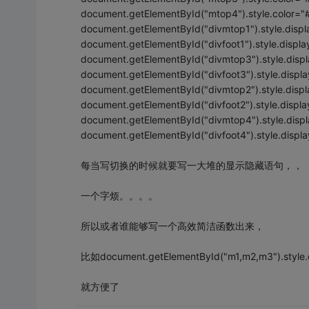
document.getElementById("mtop4").style.color="#
document.getElementById("divmtop1").style.displ
document.getElementById("divfoot1").style.displa
document.getElementById("divmtop3").style.displ
document.getElementById("divfoot3").style.displa
document.getElementById("divmtop2").style.displ
document.getElementById("divfoot2").style.displa
document.getElementById("divmtop4").style.displ
document.getElementById("divfoot4").style.displa
每当写切换的时候就要写一大堆的显示隐藏语句，，
一个字烦。。。。
所以或者谁能够写一个高效简洁函数出来，
比如document.getElementById("m1,m2,m3").style.di
就方便了