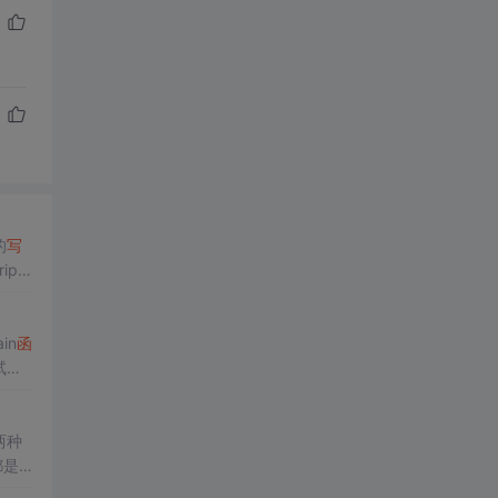
的
写
pt
in
函
试环
两种
都是基
但是