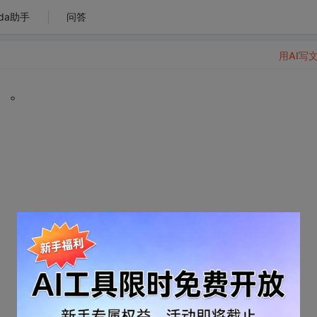
da助手
问答
用AI写
。。