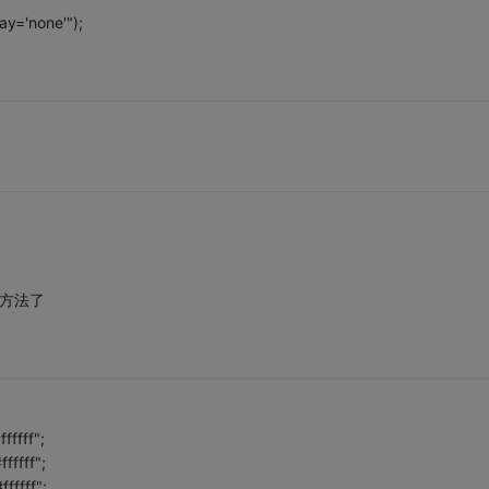
ay='none'");
的方法了
ffff";
fffff";
fffff";