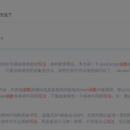
的方法了
？
pt代码中充满各种奇葩的
写法
，有时雾里看花，本文讲一下JavaScript
函数
。 只要你知道你的对象是什么，按照它的方式去使用就可以了。 Javascri
，方法通用的。不需要区别那么清楚。 1. 常规
写法
： //
函数
的定义 fu...
开始，对其他
函数
的调动也是直接或间接地在main
函数
中被调用。那么ma
in
函数
有多种不同的
写法
，下面就来探究一下各种不同的
写法
。注：测
境为Ubuntu 17.10，GCC版本为7.2.0。 NO.1 main(){}例： #include mai
以按两种不同的风格书写：选项式API和组合式API。文档为我们提供一系列
 组件可不止两种
写法
，而是多达十几种！然而，不管是什么
写法
，它们
使用的接口不同。在实际开发中，我们也不会同时使用到那么多种
写法
，