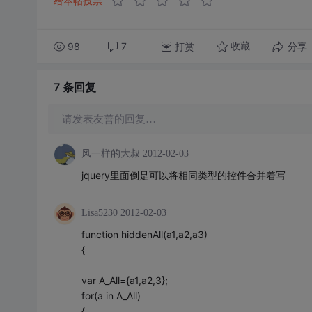
给本帖投票
98
7
打赏
分享
收藏
7 条
回复
请发表友善的回复…
风一样的大叔
2012-02-03
jquery里面倒是可以将相同类型的控件合并着写
Lisa5230
2012-02-03
function hiddenAll(a1,a2,a3)
{
var A_All={a1,a2,3};
for(a in A_All)
{