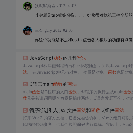
狄默默斯基
2012-02-03
其实就是tab标签切换。。。好像很难找第三种全新
三石-gary
2012-02-03
你这个功能是不是和csdn 点击各大板块的功能有点像
JavaScript
函数
的几种
写法
Javascript和其他编程语言相比比较随意，所以Javascri
法
。 在Javascript中只有对象。 变量是对象，
函数
也是对象
是弱类型，对象，实例，
函数
C语言main
函数
的
写法
main
函数
是C程序的入口
函数
，即程序的执行是从main
函数
数
又是被谁调用呢？答案是操作系统。C语言发展至今，对ma
循序渐进引入 jsx 文件
写法
和
函数
式组件
写法
打开 Vue3 的官方文档，它首先会告诉你，Vue的组件可
风格的代码参考，供我们按照偏好进行选择。实际上，Vue3
于同一个底层系统实现的，概念之间也是彼此相通的，只是