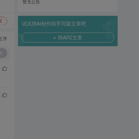
暂无公告
复
试试用AI创作助手写篇文章吧
+ 用AI写文章
正序
复