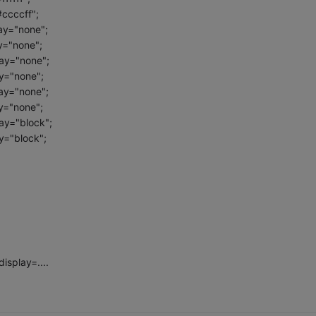
ccccff";
ay="none";
y="none";
ay="none";
y="none";
ay="none";
y="none";
ay="block";
y="block";
splay=....