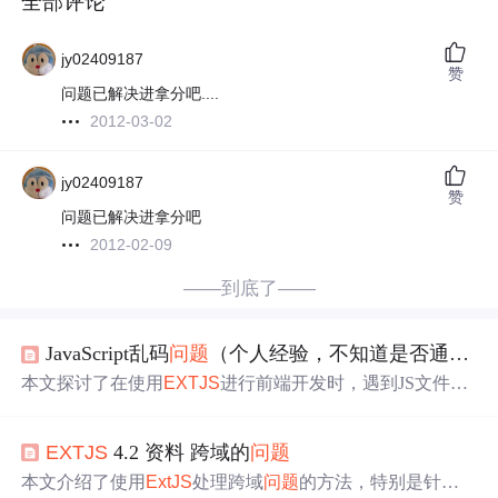
全部评论
jy02409187
赞
问题已解决进拿分吧....
2012-03-02
jy02409187
赞
问题已解决进拿分吧
2012-02-09
——到底了——
JavaScript乱码
问题
（个人经验，不知道是否通用）
本文探讨了在使用
EXTJS
进行前端开发时，遇到JS文件在
GB2312编码环境下中文乱码
问题
的解决方法，并解释了原
因。通过将JS文件
另存为
ANSI格式，成功解决了乱码
问题
EXTJS
4.2 资料 跨域的
问题
。
本文介绍了使用
ExtJS
处理跨域
问题
的方法，特别是针对
E