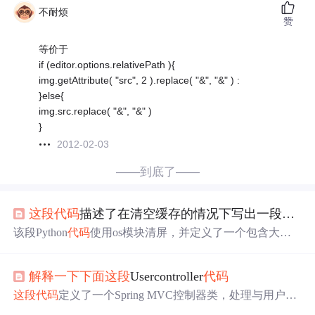
不耐烦
赞
等价于
if (editor.options.relativePath ){
img.getAttribute( "src", 2 ).replace( "&", "&" ) :
}else{
img.src.replace( "&", "&" )
}
2012-02-03
——到底了——
这段
代码
描述了在清空缓存的情况下写出一段有关密码的
该段Python
代码
使用os模块清屏，并定义了一个包含大小
写字母、数字和特殊字符的字符集。用户可以输入密码长
度，程序将从这个字符集中随机生成指定长度的密码，提
解释一下
下面
这段
Usercontroller
代码
供了基础的安全密码生成功能。,
这段
代码
定义了一个Spring MVC控制器类，处理与用户相
关的HTTP请求。涵盖用户注册、登录、修改密码、登出等