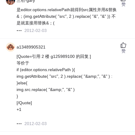
三石-gary
赞
是editor.options.relativePath就得到src属性并用&替换
&；(img.getAttribute( "src", 2 ).replace( "&", "&" )) 不
是就直接用替换&；(
2012-02-03
a13489905321
赞
[Quote=引用 2 楼 g125989100 的回复:]
等价于
if (editor.options.relativePath ){
img.getAttribute( "src", 2 ).replace( "&amp;", "&" ) :
}else{
img.src.replace( "&amp;", "&" )
}
[/Quote]
+1
2012-02-03