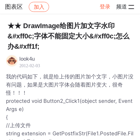
图表区
登录
频道
加入
帖子详情
社区
图表区
★★ DrawImage给图片加文字水印
&#xff0c;字体不能固定大小&#xff0c;怎么
办&#xff1f;
look4u
2012-02-03
我的代码如下，就是给上传的图片加个文字，小图片没
有问题，如果是大图片字体会随着图片变大，很奇
怪！！！
protected void Button2_Click1(object sender, Event
Args e)
{
//上传文件
string extension = GetPostfixStr(File1.PostedFile.Fil