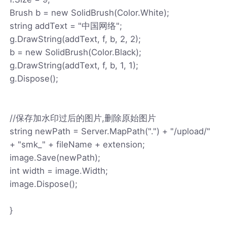
Brush b = new SolidBrush(Color.White);
string addText = "中国网络";
g.DrawString(addText, f, b, 2, 2);
b = new SolidBrush(Color.Black);
g.DrawString(addText, f, b, 1, 1);
g.Dispose();
//保存加水印过后的图片,删除原始图片
string newPath = Server.MapPath(".") + "/upload/"
+ "smk_" + fileName + extension;
image.Save(newPath);
int width = image.Width;
image.Dispose();
}