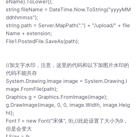
eName).ToLower();
string fileName = DateTime.Now.ToString("yyyyMM
ddhhmmss");
string path = Server.MapPath(".") + "/upload/" + file
Name + extension;
File1.PostedFile.SaveAs(path);
//加文字水印，注意，这里的代码和以下加图片水印的
代码不能共存
System.Drawing.Image image = System.Drawing.I
mage.FromFile(path);
Graphics g = Graphics.FromImage(image);
g.DrawImage(image, 0, 0, image.Width, image.Heig
ht);
Font f = new Font("宋体", 9);//此处设置了大小为9，
但是会变大
f.Size = 9;