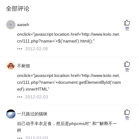
全部评论
aaseh
赞
onclick="javascript:location.href='http://www.kolo.net.
cn/111.php?name='+$('named').html();"
2012-02-05
不耐烦
赞
onclick="javascript:location.href='http://www.kolo.net.
cn/111.php?name='+document.getElementById('nam
ed').innerHTML"
2012-02-03
一只路过的猫咪
赞
自己动手丰衣足食，然后是phpcms对‘’ 和“”解释不一
样
2012-02-03