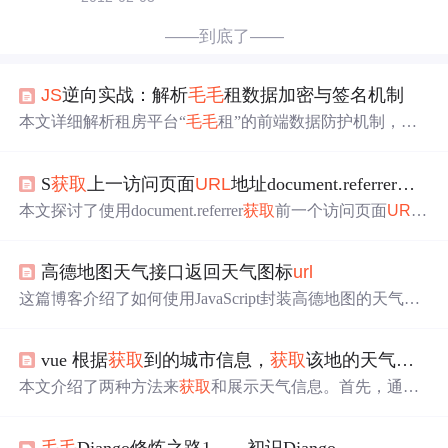
——到底了——
JS
逆向实战：解析
毛毛
租数据加密与签名机制
本文详细解析租房平台“
毛毛
租”的前端数据防护机制，聚
焦其自定义XOR流加密与MD5签名实现。通过网络抓包定
位加密接口，结合静态分析与Chrome DevTools动态调试，
S
获取
上一访问页面
URL
地址document.referrer实践
还原出固定密钥循环异或加密逻辑及签名拼接规则，并提
供Python端完整加解密与请求模拟实现。同时总结断点失
本文探讨了使用document.referrer
获取
前一个访问页面
URL
效、密文不一致、签名失败等典型逆向问题的排查方法，
的方法，分析了其在不同场景下的应用与限制，特别是在
强调合规研究与安全实践边界。
移动端项目
中
如何优雅处理referrer缺失的问题。
高德地图天气接口返回天气图标
url
这篇博客介绍了如何使用JavaScript封装高德地图的天气AP
I，将常见的天气现象进行分类，并实现根据天气现象返回
相应的图标
URL
。示例代码展示了如何
获取
上海的天气预
vue 根据
获取
到的城市信息，
获取
该地的天气情况
报，并在
获取
到数据后展示天气图标。
本文介绍了两种方法来
获取
和展示天气信息。首先，通过
在Vue项目
中
引入axios，并设置全局实例，从特定
URL
获
取
天气预报数据，展示天气类型和温度范围。当该
URL
不